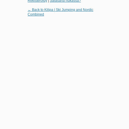
Rekisteröidy
|
Salasana hukassa?
← Back to Kilipa | Ski Jumping and Nordic
Combined