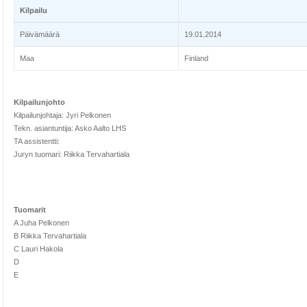
Kilpailu
Päivämäärä
19.01.2014
Maa
Finland
Kilpailunjohto
Kilpailunjohtaja: Jyri Pelkonen
Tekn. asiantuntija: Asko Aalto LHS
TA assistentti:
Juryn tuomari: Riikka Tervahartiala
Tuomarit
A Juha Pelkonen
B Riikka Tervahartiala
C Lauri Hakola
D
E