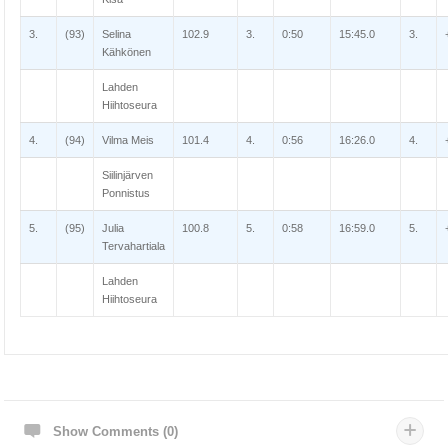
3.
(93)
Selina
102.9
3.
0:50
15:45.0
3.
Kähkönen
Lahden
Hiihtoseura
4.
(94)
Vilma Meis
101.4
4.
0:56
16:26.0
4.
Siilinjärven
Ponnistus
5.
(95)
Julia
100.8
5.
0:58
16:59.0
5.
Tervahartiala
Lahden
Hiihtoseura
Show Comments (0)