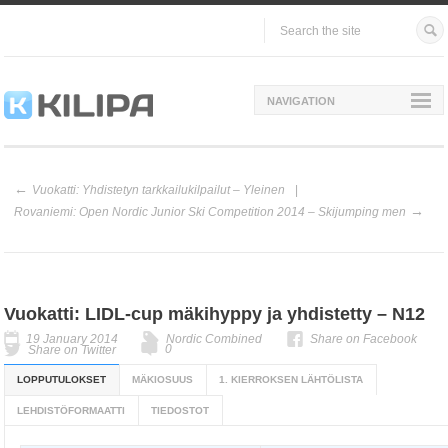
NAVIGATION
Vuokatti: Yhdistetyn tarkkailukilpailut – Yleinen
Rovaniemi: Open Nordic Junior Ski Competition 2014 – Skijumping men
Vuokatti: LIDL-cup mäkihyppy ja yhdistetty – N12
19 January 2014
Nordic Combined
Share on Facebook
0
Share on Twitter
LOPPUTULOKSET
MÄKIOSUUS
1. KIERROKSEN LÄHTÖLISTA
LEHDISTÖFORMAATTI
TIEDOSTOT