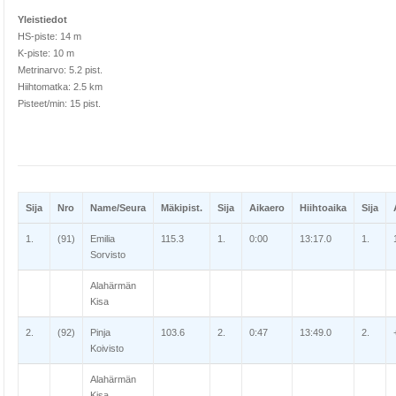
Yleistiedot
HS-piste: 14 m
K-piste: 10 m
Metrinarvo: 5.2 pist.
Hiihtomatka: 2.5 km
Pisteet/min: 15 pist.
Sija
Nro
Name/Seura
Mäkipist.
Sija
Aikaero
Hiihtoaika
Sija
1.
(91)
Emilia
115.3
1.
0:00
13:17.0
1.
Sorvisto
Alahärmän
Kisa
2.
(92)
Pinja
103.6
2.
0:47
13:49.0
2.
Koivisto
Alahärmän
Kisa