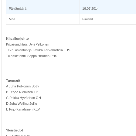
Päivämäärä
16.07.2014
Maa
Finland
Kilpailunjohto
Kilpailunjohtaja: Jyri Pelkonen
Tekn. asiantuntija: Pekka Tervahartiala LHS
TA assistentti: Seppo Hiltunen PHS
Tuomarit
A Juha Pelkonen SoJy
B Teppo Nieminen TP
C Pekka Hyvärinen OH
D Juha Weilling JoKu
E Pirjo Karjalainen KEV
Yleistiedot