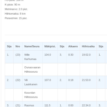
HS-piste: 100 m
K-piste: 90 m
Metrinarvo: 2.0 pist.
Hiihtomatka: 8 km
Pisteet/min: 15 pist.
Sija
Nro
Name/Seura
Mäkipist.
Sija
Aikaero
Hiihtoaika
Sija
1.
(23)
Wille
104.0
3.
0:30
19:02.0
1.
Karhumaa
Ounasvaaran
Hiihtoseura
2.
(22)
Vili
107.0
2.
0:18
21:53.0
2.
Laukkanen
Kouvolan
Hiihtoseura
3.
(21)
Rasmus
111.5
1.
0:00
22:34.0
3.