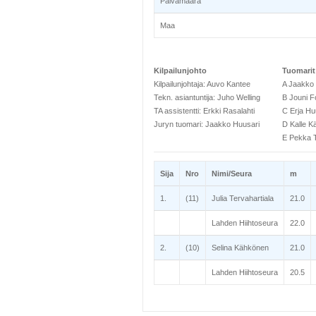
Päivämäärä
Maa
Kilpailunjohto
Tuomarit
Kilpailunjohtaja: Auvo Kantee
A Jaakko
Tekn. asiantuntija: Juho Welling
B Jouni F
TA assistentti: Erkki Rasalahti
C Erja Hu
Juryn tuomari: Jaakko Huusari
D Kalle K
E Pekka T
Sija
Nro
Nimi/Seura
m
1.
(11)
Julia Tervahartiala
21.0
Lahden Hiihtoseura
22.0
2.
(10)
Selina Kähkönen
21.0
Lahden Hiihtoseura
20.5