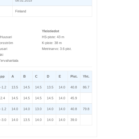
08.02.2015
Finland
Yleistiedot
 Huusari
HS-piste: 43 m
orsström
K-piste: 38 m
usari
Metrinarvo: 3.6 pist.
äki
ervahartiala
pp
A
B
C
D
E
Pist.
Yht.
-1.2
13.5
14.5
14.5
13.5
14.0
40.8
86.7
2.4
14.5
14.5
14.5
14.5
14.0
45.9
-1.2
14.0
14.0
13.0
14.0
14.0
40.8
79.8
-3.0
14.0
13.5
14.0
14.0
14.0
39.0