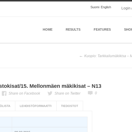
Suomi
English
Login 
HOME
RESULTS
FEATURES
SHO
Kuopio: Tarkkailumäkikisa – 
tokisat/15. Mellonmäen mäkikisat – N13
0
Share on Facebook
Share on Twitter
ÖLISTA
LEHDISTÖFORMAATTI
TIEDOSTOT