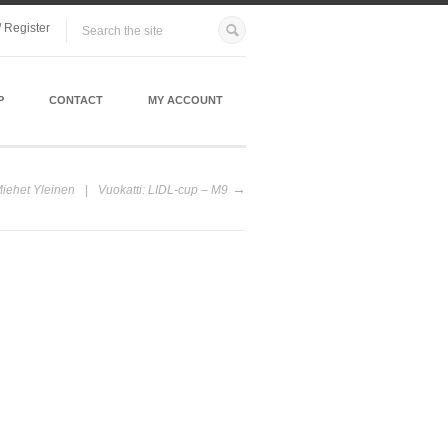
/ Register
P
CONTACT
MY ACCOUNT
Miehet Yleinen
Vuokatti: LIDL-cup – M9