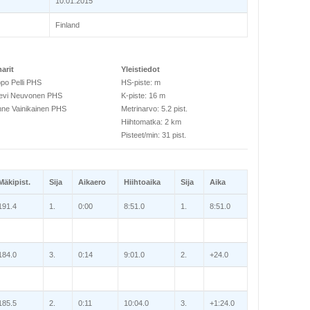
10.01.2015
Finland
arit
Yleistiedot
po Pelli PHS
HS-piste: m
levi Neuvonen PHS
K-piste: 16 m
ne Vainikainen PHS
Metrinarvo: 5.2 pist.
Hiihtomatka: 2 km
Pisteet/min: 31 pist.
Mäkipist.
Sija
Aikaero
Hiihtoaika
Sija
Aika
191.4
1.
0:00
8:51.0
1.
8:51.0
184.0
3.
0:14
9:01.0
2.
+24.0
185.5
2.
0:11
10:04.0
3.
+1:24.0