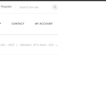
/ Register
P
CONTACT
MY ACCOUNT
 18v. – M18
Siilinjärvi: AP:n kisat – N11