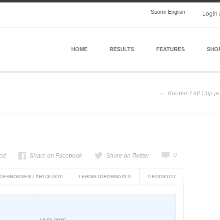
Suomi
English
Login 
HOME
RESULTS
FEATURES
SHO
Kuopio: Lidl Cup ja
0
ed
Share on Facebook
Share on Twitter
 KIERROKSEN LÄHTÖLISTA
LEHDISTÖFORMAATTI
TIEDOSTOT