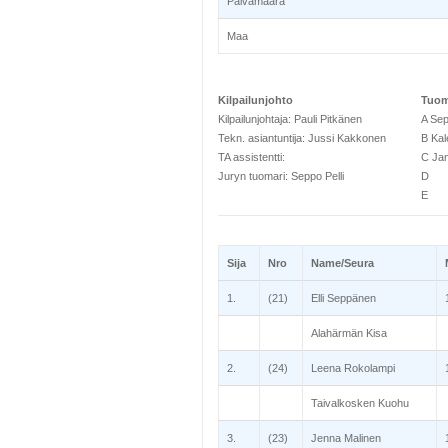
Päivämäärä
Maa
Kilpailunjohto
Tuom
Kilpailunjohtaja: Pauli Pitkänen
A Sep
Tekn. asiantuntija: Jussi Kakkonen
B Ka
TA assistentti:
C Jan
Juryn tuomari: Seppo Pelli
D
E
Sija
Nro
Name/Seura
1.
(21)
Elli Seppänen
Alahärmän Kisa
2.
(24)
Leena Rokolampi
Taivalkosken Kuohu
3.
(23)
Jenna Malinen