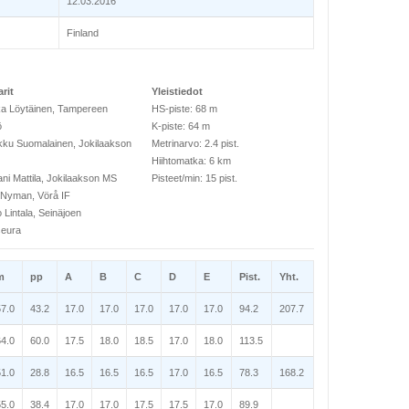
12.03.2016
Finland
rit
Yleistiedot
ka Löytäinen, Tampereen
HS-piste: 68 m
ö
K-piste: 64 m
ku Suomalainen, Jokilaakson
Metrinarvo: 2.4 pist.
Hiihtomatka: 6 km
ni Mattila, Jokilaakson MS
Pisteet/min: 15 pist.
 Nyman, Vörå IF
o Lintala, Seinäjoen
seura
m
pp
A
B
C
D
E
Pist.
Yht.
57.0
43.2
17.0
17.0
17.0
17.0
17.0
94.2
207.7
64.0
60.0
17.5
18.0
18.5
17.0
18.0
113.5
51.0
28.8
16.5
16.5
16.5
17.0
16.5
78.3
168.2
55.0
38.4
17.0
17.0
17.5
17.5
17.0
89.9