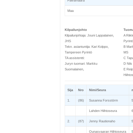
Päivämäärä
Maa
Kilpailunjohto
Tuoma
Kilpailunjohtaja: Jouni Lappalainen,
A Riik
JHS
Pyrint
Tekn. asiantuntija: Kari Kolppo,
B Mark
Tampereen Pyrintö
MS
TA assistentti:
C Tapa
Juryn tuomari: Markku
D Nils
Suomalainen,
E Reij
Hiihto
Sija
Nro
Nimi/Seura
1.
(86)
Susanna Forsstörm
Lahden Hiihtoseura
2.
(87)
Jenny Rautionaho
Ounasvaaran Hiihtoseura