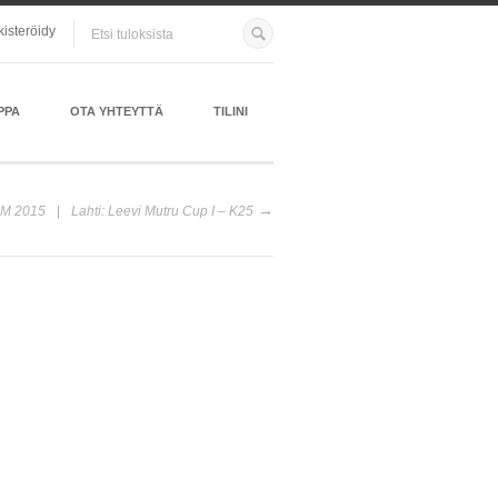
kisteröidy
PPA
OTA YHTEYTTÄ
TILINI
SM 2015
Lahti: Leevi Mutru Cup I – K25