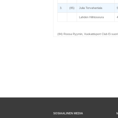
3.
(85)
Julia Tervahartiala
Lahden Hiihtoseura
(84) Roosa Ryymin, Vuokattisport Club Ei suori
SOSIAALINEN MEDIA