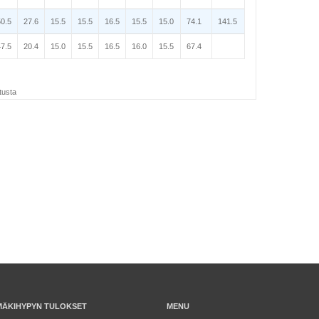
50.5
27.6
15.5
15.5
16.5
15.5
15.0
74.1
141.5
47.5
20.4
15.0
15.5
16.5
16.0
15.5
67.4
tusta
MÄKIHYPYN TULOKSET
MENU