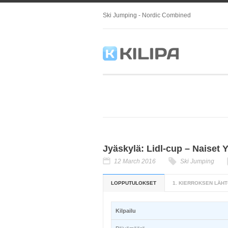
Ski Jumping - Nordic Combined
Jyäskylä: Lidl-cup – Naiset 
12 March 2016
Ski Jumping
LOPPUTULOKSET
1. KIERROKSEN LÄHT
Kilpailu