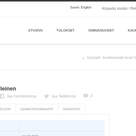
Suomi
English
Kirjaudu sisään / Re
ETUSIVU
TULOKSET
OMINAISUUDET
KAU
Vuokatti: Joukkuemäki kesä 
Yleinen
0
Jaa Facebookissa
Jaa Twitterissä
ÖLISTA
LEHDISTÖFORMAATTI
TIEDOSTOT