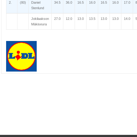
2.
(80)
Daniel
34.5
36.0
16.5
16.0
16.5
16.0
17.0
Stenlund
Jokilaakson
27.0
12.0
13.0
13.5
13.0
13.0
14.0
Mäkiseura