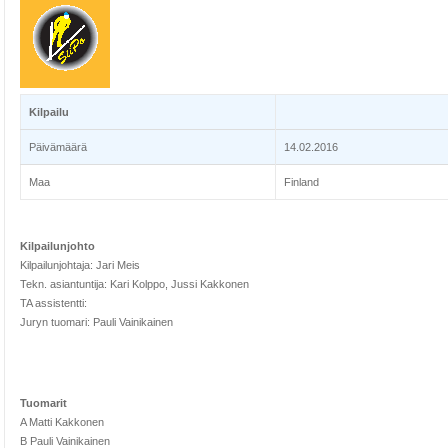
Kilpailu
Päivämäärä
14.02.2016
Maa
Finland
Kilpailunjohto
Kilpailunjohtaja: Jari Meis
Tekn. asiantuntija: Kari Kolppo, Jussi Kakkonen
TA assistentti:
Juryn tuomari: Pauli Vainikainen
Tuomarit
A Matti Kakkonen
B Pauli Vainikainen