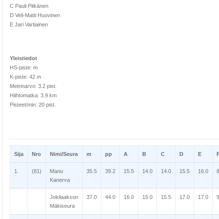
C Pauli Pitkänen
D Veli-Matti Huovinen
E Jari Vartiainen
Yleistiedot
HS-piste: m
K-piste: 42 m
Metrinarvo: 3.2 pist.
Hiihtomatka: 3.9 km
Pisteet/min: 20 pist.
Sija
Nro
Nimi/Seura
m
pp
A
B
C
D
E
P
1.
(81)
Manu
35.5
39.2
15.5
14.0
14.0
15.5
16.0
Kanerva
Jokilaakson
37.0
44.0
16.0
15.0
15.5
17.0
17.0
Mäkiseura