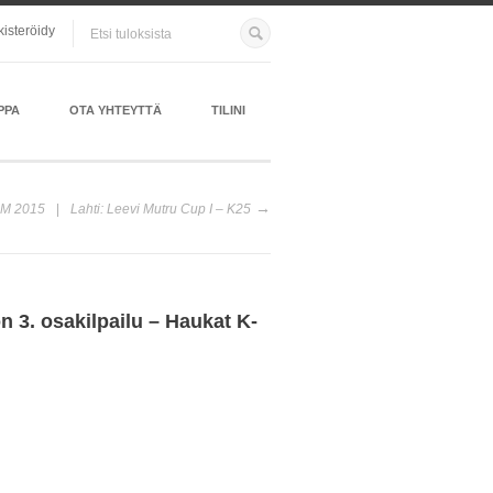
kisteröidy
PPA
OTA YHTEYTTÄ
TILINI
SM 2015
Lahti: Leevi Mutru Cup I – K25
 3. osakilpailu – Haukat K-