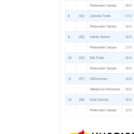
Pielaveden Sampo
18.5
8.
(53)
Jeremia Timlin
17.0
Pielaveden Sampo
16.5
9.
(55)
Indrek Soome
15.5
Pielaveden Sampo
17.0
10.
(52)
Elia Timlin
16.5
Pielaveden Sampo
15.5
11.
(57)
Olli Kuronen
15.0
Siilinjärven Ponnistus
15.5
12.
(56)
Andri Soome
15.0
Pielaveden Sampo
12.0