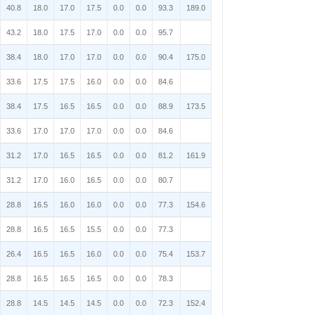
40.8
18.0
17.0
17.5
0.0
0.0
93.3
189.0
43.2
18.0
17.5
17.0
0.0
0.0
95.7
38.4
18.0
17.0
17.0
0.0
0.0
90.4
175.0
33.6
17.5
17.5
16.0
0.0
0.0
84.6
38.4
17.5
16.5
16.5
0.0
0.0
88.9
173.5
33.6
17.0
17.0
17.0
0.0
0.0
84.6
31.2
17.0
16.5
16.5
0.0
0.0
81.2
161.9
31.2
17.0
16.0
16.5
0.0
0.0
80.7
28.8
16.5
16.0
16.0
0.0
0.0
77.3
154.6
28.8
16.5
16.5
15.5
0.0
0.0
77.3
26.4
16.5
16.5
16.0
0.0
0.0
75.4
153.7
28.8
16.5
16.5
16.5
0.0
0.0
78.3
28.8
14.5
14.5
14.5
0.0
0.0
72.3
152.4