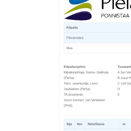
Kilpailu
Päivämäärä
Maa
Kilpailunjohto
Tuomari
Kilpailunjohtaja: Hannu Jäälinoja
A Jari Va
(PieSa)
B Jussi H
Tekn. asiantuntija: Leevi
C Leif Oja
Jauhiainen (PieSa)
D
TA assistentti:
E
Juryn tuomari: Jari Vartiainen
(PHS)
Sija
Nro
Nimi/Seura
m