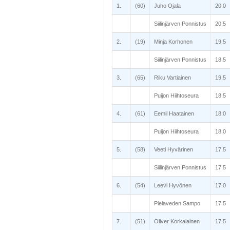
1.
(60)
Juho Ojala
20.0
Siilinjärven Ponnistus
20.5
2.
(19)
Minja Korhonen
19.5
Siilinjärven Ponnistus
18.5
3.
(65)
Riku Vartiainen
19.5
Puijon Hiihtoseura
18.5
4.
(61)
Eemil Haatainen
18.0
Puijon Hiihtoseura
18.0
5.
(58)
Veeti Hyvärinen
17.5
Siilinjärven Ponnistus
17.5
6.
(54)
Leevi Hyvönen
17.0
Pielaveden Sampo
17.5
7.
(51)
Oliver Korkalainen
17.5