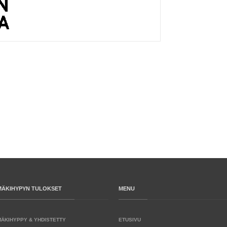
MÄKIHYPYN TULOKSET
MENU
MÄKIHYPPY & YHDISTETTY
ETUSIVU