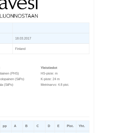
18.03.2017
Finland
t
Yleistiedot
rtiainen (PHS)
HS-piste: m
olopainen (SiiPo)
K-piste: 24 m
la (SiiPo)
Metrinarvo: 4.8 pist.
pp
A
B
C
D
E
Pist.
Yht.