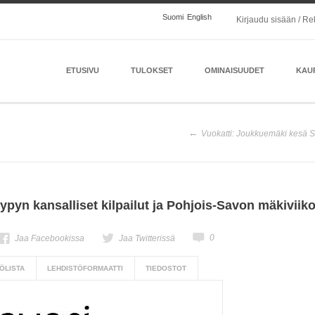
Suomi
English
Kirjaudu sisään / Re
ETUSIVU
TULOKSET
OMINAISUUDET
KAU
Vuokatti: Joukkuemäki kesä 
yn kansalliset kilpailut ja Pohjois-Savon mäkiviikon
0
Jaa Facebookissa
Jaa Twitterissä
ÖLISTA
LEHDISTÖFORMAATTI
TIEDOSTOT