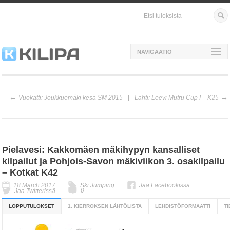
NAVIGAATIO
Vuokatti: Joukkuemäki kesä SM 2015
Lahti: Leevi Mutru Cup I – K25
Pielavesi: Kakkomäen mäkihypyn kansalliset
kilpailut ja Pohjois-Savon mäkiviikon 3. osakilpailu
– Kotkat K42
18 March 2017
Ski Jumping
Jaa Facebookissa
0
Jaa Twitterissä
LOPPUTULOKSET
1. KIERROKSEN LÄHTÖLISTA
LEHDISTÖFORMAATTI
T