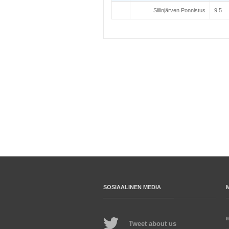
Siilinjärven Ponnistus
9.5
SOSIAALINEN MEDIA
Tweet about us