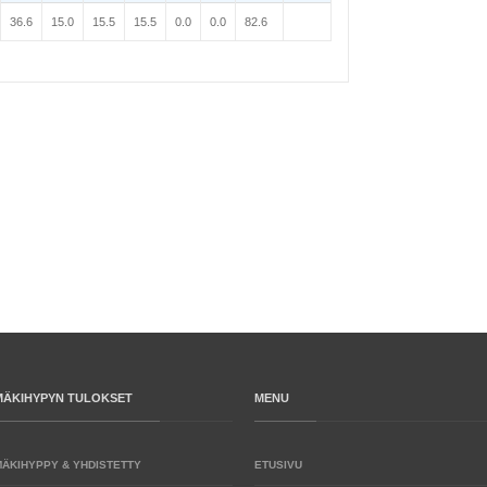
36.6
15.0
15.5
15.5
0.0
0.0
82.6
MÄKIHYPYN TULOKSET
MENU
MÄKIHYPPY & YHDISTETTY
ETUSIVU