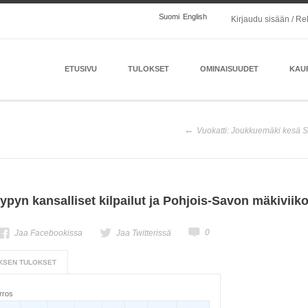
Suomi
English
Kirjaudu sisään / Re
ETUSIVU
TULOKSET
OMINAISUUDET
KAU
Vuokatti: Joukkuemäki kesä 
yn kansalliset kilpailut ja Pohjois-Savon mäkiviikon
0
Jaa Facebookissa
Jaa Twitterissä
OKSEN TULOKSET
rros