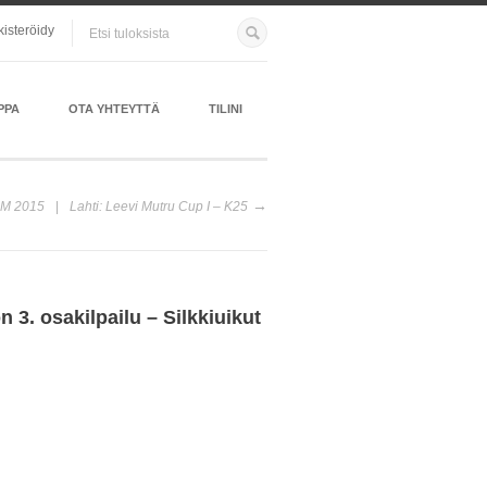
kisteröidy
PPA
OTA YHTEYTTÄ
TILINI
SM 2015
Lahti: Leevi Mutru Cup I – K25
 3. osakilpailu – Silkkiuikut