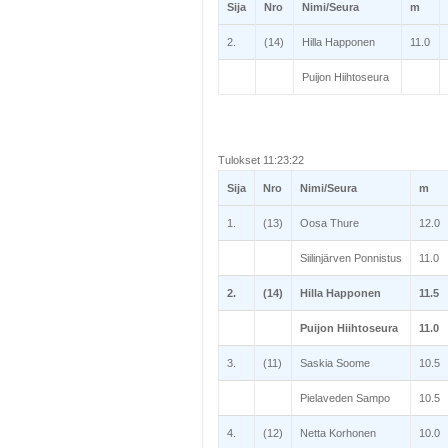
Sija
Nro
Nimi/Seura
m
2.
(14)
Hilla Happonen
11.0
Puijon Hiihtoseura
Tulokset 11:23:22
Sija
Nro
Nimi/Seura
m
1.
(13)
Oosa Thure
12.0
Siilinjärven Ponnistus
11.0
2.
(14)
Hilla Happonen
11.5
Puijon Hiihtoseura
11.0
3.
(11)
Saskia Soome
10.5
Pielaveden Sampo
10.5
4.
(12)
Netta Korhonen
10.0