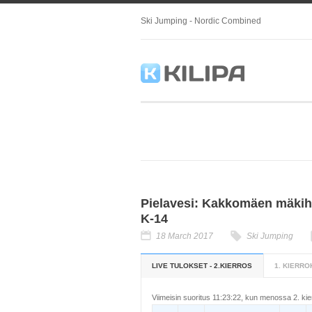
Ski Jumping - Nordic Combined
Pielavesi: Kakkomäen mäkihyp
K-14
18 March 2017
Ski Jumping
LIVE TULOKSET - 2.KIERROS
1. KIERR
Viimeisin suoritus 11:23:22, kun menossa 2. kie