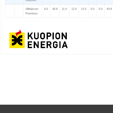
Koponen
Siilinjärven
6.0
48.8
11.0
12.0
12.0
0.0
0.0
83.8
Ponnistus