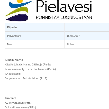
Kilpailu
Päivämäärä
15.03.2017
Maa
Finland
Kilpailunjohto
Kilpailunjohtaja: Hannu Jäälinoja (PieSa)
Tekn. asiantuntija: Leevi Jauhiainen (PieSa)
TA assistentti:
Juryn tuomari: Jari Vartiainen (PHS)
Tuomarit
A Jari Vartiainen (PHS)
B Jussi Holopainen (SiiPo)