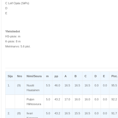
C Leif Ojala (SiiPo)
D
E
Yleistiedot
HS-piste: m
K-piste: 8 m
Metrinarvo: 5.6 pist.
Sija
Nro
Nimi/Seura
m
pp
A
B
C
D
E
Pist.
1.
(9)
Nuutti
5.5
46.0
16.5
16.5
16.5
0.0
0.0
95.5
Haatainen
Puijon
5.0
43.2
17.0
16.0
16.0
0.0
0.0
92.2
Hiihtoseura
2.
(8)
Iivari
5.0
43.2
16.5
15.5
16.5
0.0
0.0
91.7