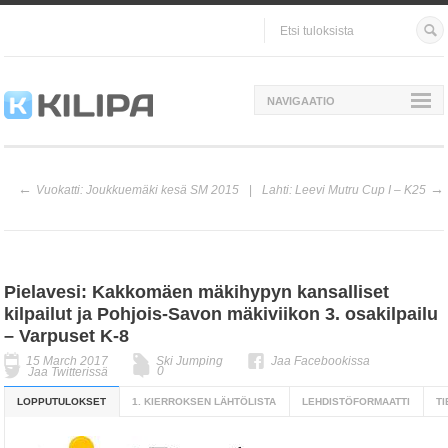
NAVIGAATIO
Vuokatti: Joukkuemäki kesä SM 2015
Lahti: Leevi Mutru Cup I – K25
Pielavesi: Kakkomäen mäkihypyn kansalliset
kilpailut ja Pohjois-Savon mäkiviikon 3. osakilpailu
– Varpuset K-8
15 March 2017
Ski Jumping
Jaa Facebookissa
0
Jaa Twitterissä
LOPPUTULOKSET
1. KIERROKSEN LÄHTÖLISTA
LEHDISTÖFORMAATTI
T