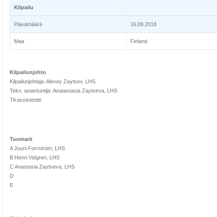
Kilpailu
Päivämäärä
16.09.2018
Maa
Finland
Kilpailunjohto
Kilpailunjohtaja: Alexey Zaytsev, LHS
Tekn. asiantuntija: Anatastasia Zaytseva, LHS
TA assistentti:
Tuomarit
A Jouni Forrström, LHS
B Henri Vidgren, LHS
C Anastasia Zaytseva, LHS
D
E