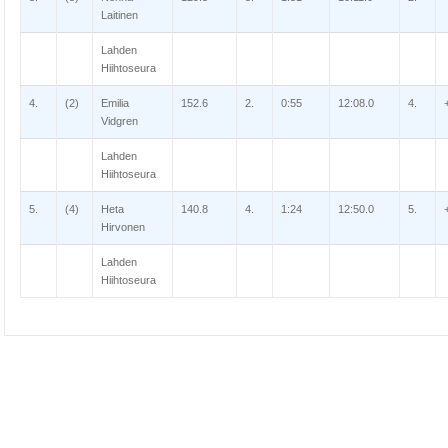
Laitinen
Lahden
Hiihtoseura
4.
(2)
Emilia
152.6
2.
0:55
12:08.0
4.
Vidgren
Lahden
Hiihtoseura
5.
(4)
Heta
140.8
4.
1:24
12:50.0
5.
Hirvonen
Lahden
Hiihtoseura