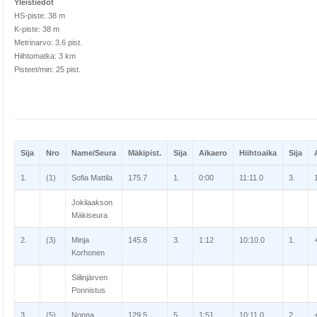
Yleistiedot
HS-piste: 38 m
K-piste: 38 m
Metrinarvo: 3.6 pist.
Hiihtomatka: 3 km
Pisteet/min: 25 pist.
Sija
Nro
Name/Seura
Mäkipist.
Sija
Aikaero
Hiihtoaika
Sija
1.
(1)
Sofia Mattila
175.7
1.
0:00
11:11.0
3.
Jokilaakson
Mäkiseura
2.
(3)
Minja
145.8
3.
1:12
10:10.0
1.
Korhonen
Siilinjärven
Ponnistus
3.
(5)
Nonna
129.5
5.
1:51
10:11.0
2.