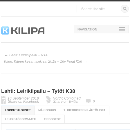
NAVIGATION
Lahti: Leirikilpailu – N14
Kitee: Kiteen kesämäkikisat 2018 – 16v Pojat K56
Lahti: Leirikilpailu – Tytöt K38
16 September 2018
Nordic Combined
0
Share on Facebook
Share on Twitter
LOPPUTULOKSET
MÄKIOSUUS
1. KIERROKSEN LÄHTÖLISTA
LEHDISTÖFORMAATTI
TIEDOSTOT