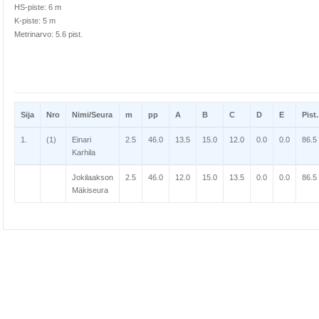
HS-piste: 6 m
K-piste: 5 m
Metrinarvo: 5.6 pist.
Sija
Nro
Nimi/Seura
m
pp
A
B
C
D
E
Pist.
1.
(1)
Einari
2.5
46.0
13.5
15.0
12.0
0.0
0.0
86.5
Karhila
Jokilaakson
2.5
46.0
12.0
15.0
13.5
0.0
0.0
86.5
Mäkiseura