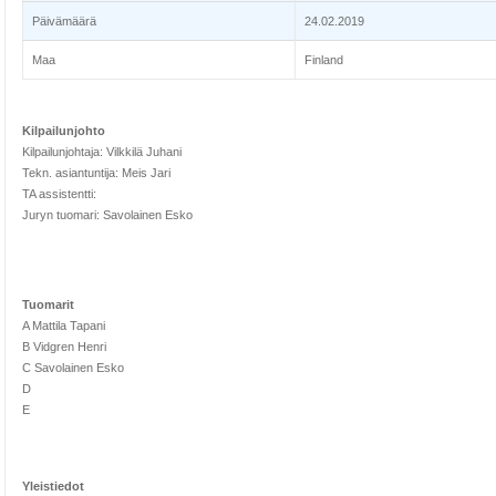
Päivämäärä
24.02.2019
Maa
Finland
Kilpailunjohto
Kilpailunjohtaja: Vilkkilä Juhani
Tekn. asiantuntija: Meis Jari
TA assistentti:
Juryn tuomari: Savolainen Esko
Tuomarit
A Mattila Tapani
B Vidgren Henri
C Savolainen Esko
D
E
Yleistiedot