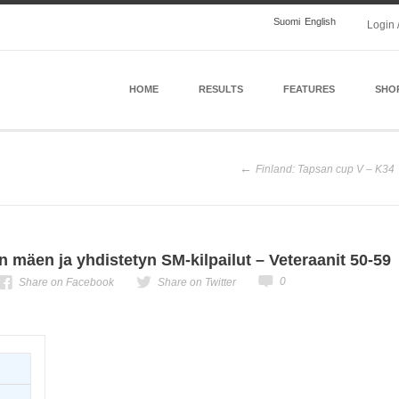
Suomi
English
Login 
HOME
RESULTS
FEATURES
SHO
Finland: Tapsan cup V – K34
en mäen ja yhdistetyn SM-kilpailut – Veteraanit 50-59
0
Share on Facebook
Share on Twitter