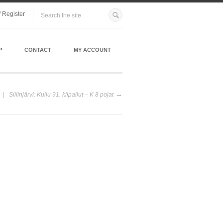
/ Register
P
CONTACT
MY ACCOUNT
Siilinjärvi: Kuilu 91. kilpailut – K 8 pojat