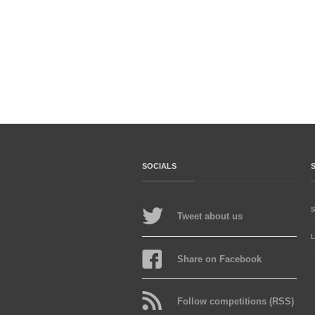
SOCIALS
Tweet about us
L
Share on Facebook
Follow competitions (RSS)