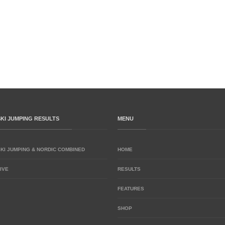
SKI JUMPING RESULTS
MENU
SKI JUMPING & NORDIC COMBINED
HOME
IVE
RESULTS
FEATURES
SHOP