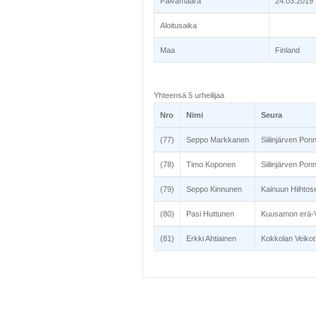
Päivämäärä
24.03.2019
Aloitusaika
Maa
Finland
Yhteensä 5 urheilijaa
Nro
Nimi
Seura
(77)
Seppo Markkanen
Siilinjärven Pon
(78)
Timo Koponen
Siilinjärven Pon
(79)
Seppo Kinnunen
Kainuun Hiihtos
(80)
Pasi Huttunen
Kuusamon erä-V
(81)
Erkki Ahtiainen
Kokkolan Veikot