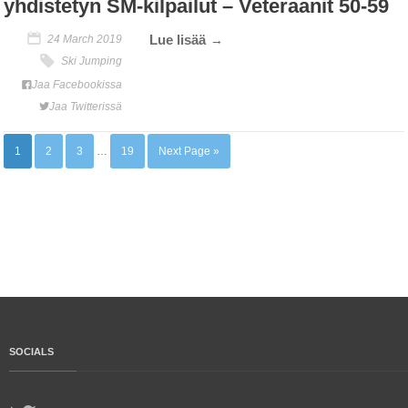
yhdistetyn SM-kilpailut – Veteraanit 50-59
Lue lisää
24 March 2019
Ski Jumping
Jaa Facebookissa
Jaa Twitterissä
1
2
3
…
19
Next Page »
SOCIALS