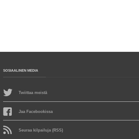
SOSIAALINEN MEDIA
Twiittaa meistä
Jaa Facebookissa
Seuraa kilpailuja (RSS)