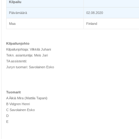
Kilpailu
Päivämäärä
02.08.2020
Maa
Finland
Kilpailunjohto
Kilpailunjohtaja: Vilkkilä Juhani
Tekn. asiantuntija: Meis Jari
TA assistentti:
Juryn tuomari: Savolainen Esko
Tuomarit
A Äikiä Mira (Mattila Tapani)
B Vidgren Henri
C Savolainen Esko
D
E