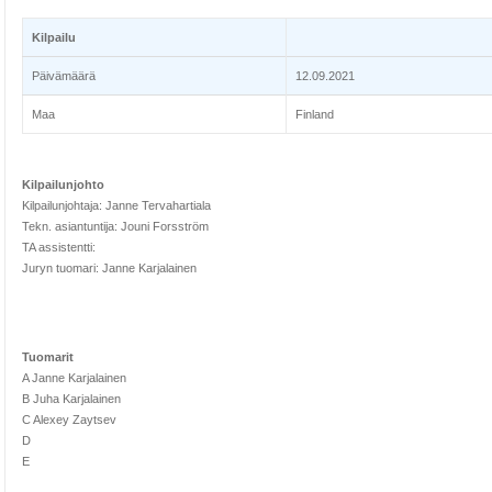
Kilpailu
Päivämäärä
12.09.2021
Maa
Finland
Kilpailunjohto
Kilpailunjohtaja: Janne Tervahartiala
Tekn. asiantuntija: Jouni Forsström
TA assistentti:
Juryn tuomari: Janne Karjalainen
Tuomarit
A Janne Karjalainen
B Juha Karjalainen
C Alexey Zaytsev
D
E