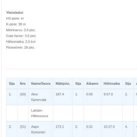
Yleistiedot
HS-piste: m
K-piste: 38 m
Metrinarvo: 3.6 pist.
Gate factor: 3.6 pist.
Hiihtomatka: 2.5 km
Pisteet/min: 28 pist.
Sija
Nro
Name/Seura
Mäkipist.
Sija
Aikaero
Hiihtoaika
Sija
1.
(50)
Aino
187.4
1.
0:00
9:57.0
2.
Kanervala
Lahden
Hiihtoseura
2.
(51)
Aapo
173.1
2.
0:31
10:27.0
4.
Komonen