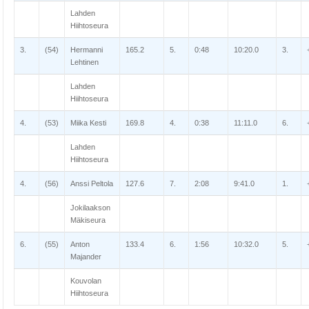
Lahden
Hiihtoseura
3.
(54)
Hermanni
165.2
5.
0:48
10:20.0
3.
Lehtinen
Lahden
Hiihtoseura
4.
(53)
Miika Kesti
169.8
4.
0:38
11:11.0
6.
Lahden
Hiihtoseura
4.
(56)
Anssi Peltola
127.6
7.
2:08
9:41.0
1.
Jokilaakson
Mäkiseura
6.
(55)
Anton
133.4
6.
1:56
10:32.0
5.
Majander
Kouvolan
Hiihtoseura