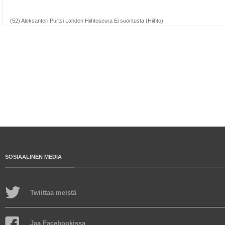
(52) Aleksanteri Purtsi Lahden Hiihtoseura Ei suoritusta (Hiihto)
SOSIAALINEN MEDIA
Twiittaa meistä
Jaa Facebookissa