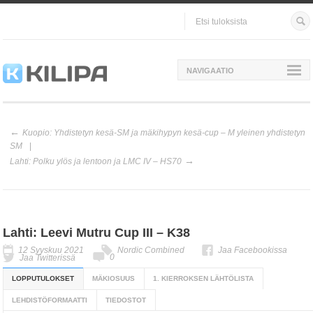
NAVIGAATIO
Kuopio: Yhdistetyn kesä-SM ja mäkihypyn kesä-cup – M yleinen yhdistetyn
SM
Lahti: Polku ylös ja lentoon ja LMC IV – HS70
Lahti: Leevi Mutru Cup III – K38
12 Syyskuu 2021
Nordic Combined
Jaa Facebookissa
0
Jaa Twitterissä
LOPPUTULOKSET
MÄKIOSUUS
1. KIERROKSEN LÄHTÖLISTA
LEHDISTÖFORMAATTI
TIEDOSTOT