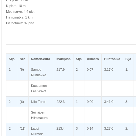
HS-piste: 12 m
K-piste: 10 m
Metrinarvo: 4.4 pist.
Hiihtomatka: 1 km
Pisteet/min: 37 pist.
Sija
Nro
Name/Seura
Mäkipist.
Sija
Aikaero
Hiihtoaika
Sija
1.
(9)
Sampo
217.9
2.
0:07
3:17.0
1.
Runnakko
Kuusamon
Erä-Veikot
2.
(6)
Niilo Toroi
222.3
1.
0:00
3:41.0
3.
Seinäjoen
Hiihtoseura
2.
(11)
Lappi
213.4
3.
0:14
3:27.0
2.
Nurmela