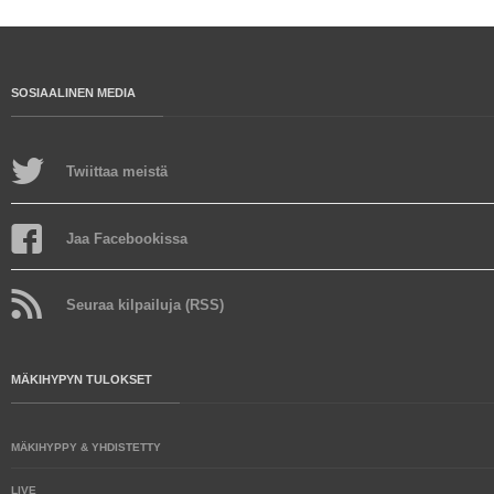
SOSIAALINEN MEDIA
Twiittaa meistä
Jaa Facebookissa
Seuraa kilpailuja (RSS)
MÄKIHYPYN TULOKSET
MÄKIHYPPY & YHDISTETTY
LIVE