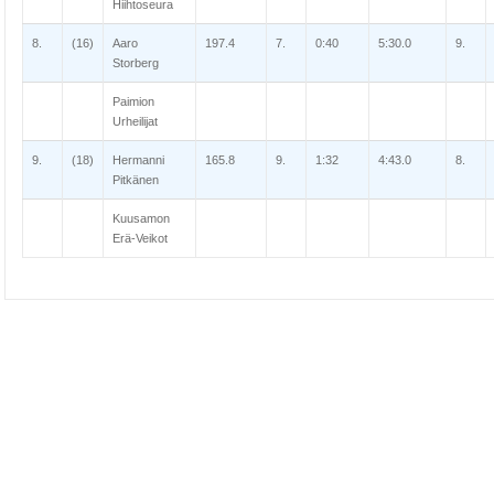
Hiihtoseura
8.
(16)
Aaro
197.4
7.
0:40
5:30.0
9.
Storberg
Paimion
Urheilijat
9.
(18)
Hermanni
165.8
9.
1:32
4:43.0
8.
Pitkänen
Kuusamon
Erä-Veikot