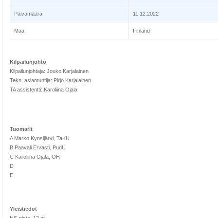
Päivämäärä
11.12.2022
Maa
Finland
Kilpailunjohto
Kilpailunjohtaja: Jouko Karjalainen
Tekn. asiantuntija: Pirjo Karjalainen
TA assistentti: Karoliina Ojala
Tuomarit
A Marko Kynsijärvi, TaKU
B Paavali Ervasti, PudU
C Karoliina Ojala, OH
D
E
Yleistiedot