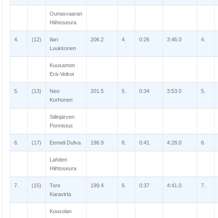
Ounasvaaran
Hiihtoseura
4.
(12)
Ilari
206.2
4.
0:26
3:46.0
4.
Luukkonen
Kuusamon
Erä-Veikot
5.
(13)
Neo
201.5
5.
0:34
3:53.0
5.
Korhonen
Siilinjärven
Ponnistus
6.
(17)
Eemeli Dufva
196.9
8.
0:41
4:28.0
6.
Lahden
Hiihtoseura
7.
(15)
Tore
199.4
6.
0:37
4:41.0
7.
Karavirta
Kouvolan