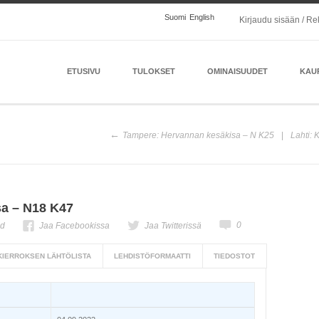
Suomi
English
Kirjaudu sisään / Re
ETUSIVU
TULOKSET
OMINAISUUDET
KAU
Tampere: Hervannan kesäkisa – N K25
Lahti: 
a – N18 K47
0
ed
Jaa Facebookissa
Jaa Twitterissä
 KIERROKSEN LÄHTÖLISTA
LEHDISTÖFORMAATTI
TIEDOSTOT