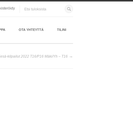
kisteröidy
PPA
OTA YHTEYTTÄ
TILINI
Kesä-kilpailut 2022 T16/P16 Mäki/Yh – T16