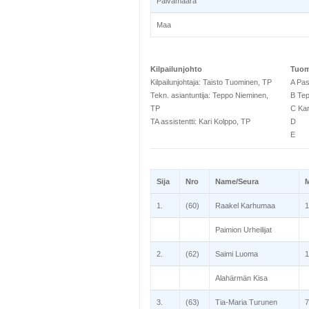
Päivämäärä
Maa
Kilpailunjohto
Tuom
Kilpailunjohtaja: Taisto Tuominen, TP
A Pas
Tekn. asiantuntija: Teppo Nieminen,
B Tep
TP
C Kar
TA assistentti: Kari Kolppo, TP
D
E
Sija
Nro
Name/Seura
M
1.
(60)
Raakel Karhumaa
1
Paimion Urheilijat
2.
(62)
Saimi Luoma
1
Alahärmän Kisa
3.
(63)
Tia-Maria Turunen
7