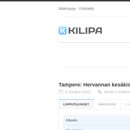
Mäkihyppy - Yhdistetty
Tampere: Hervannan kesäkis
4 Syyskuu 2022
Nordic Combin
LOPPUTULOKSET
MÄKIOSUUS
1.
Kilpailu