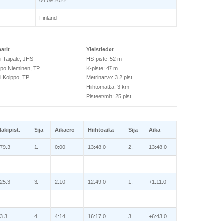
04.09.2022
Finland
arit
Yleistiedot
i Taipale, JHS
HS-piste: 52 m
po Nieminen, TP
K-piste: 47 m
i Kolppo, TP
Metrinarvo: 3.2 pist.
Hiihtomatka: 3 km
Pisteet/min: 25 pist.
äkipist.
Sija
Aikaero
Hiihtoaika
Sija
Aika
79.3
1.
0:00
13:48.0
2.
13:48.0
25.3
3.
2:10
12:49.0
1.
+1:11.0
3.3
4.
4:14
16:17.0
3.
+6:43.0