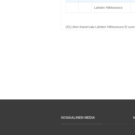
Lahden Hiihtoseura
(61) Aino Kanervala Lahden Hiihtoseura Ei suori
SOSIAALINEN MEDIA