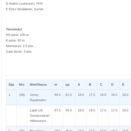
D Heikki Luukkonen, PHS
E Esko Venäläinen, SuoVa
Yleistiedot
HS-piste: 100 m
K-piste: 90 m
Metrinarvo: 2.0 pist.
Gate factor: 3 pist.
Sija
Nro
Nimi/Seura
m
pp
A
B
C
D
E
1.
(58)
Jenny
90.5
61.0
18.0
17.5
18.0
18.0
18.0
Rautionaho
Lapin UA
87.5
55.0
18.0
18.0
17.0
17.5
18.0
Ounasvaaran
Hiihtoseura