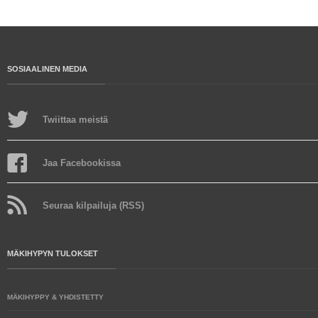
SOSIAALINEN MEDIA
Twiittaa meistä
Jaa Facebookissa
Seuraa kilpailuja (RSS)
MÄKIHYPYN TULOKSET
MÄKIHYPPY & YHDISTETTY