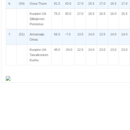
6.
(54)
Oosa Thure
81.5
43.0
17.0
16.5
17.0
16.5
17.0
Kuopion UA
75.0
30.0
17.0
16.5
16.5
16.0
15.5
Siilinjärven
Ponnistus
7.
(51)
Annamaija
56.5
-7.0
13.5
14.0
13.5
14.0
14.0
Oinas
Kuopion UA
48.0
-24.0
12.5
14.0
13.0
13.0
13.0
Taivalkosken
Kuohu