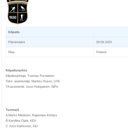
Kilpailu
Päivämäärä
09.09.2023
Maa
Finland
Kilpailunjohto
Kilpailunjohtaja: Tuomas Pursiainen
Tekn. asiantuntija: Markku Husso, LHS
TA assistentti: Jussi Holopainen, SiiPo
Tuomarit
A Marko Miettinen, Rajamäen Kehitys
B Karoliina Ojala, KEV
C Jussi Kakkonen, KiU