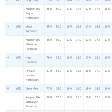
2.
(56)
Bing Dong
79.5
39.0
16.0
16.5
16.5
16.5
16.5
Kuopion UA
85.0
50.0
17.5
17.5
17.0
17.5
16.5
Puijon
Hiihtoseura
3.
(53)
Minja
85.0
50.0
16.5
16.5
17.0
16.5
16.5
Korhonen
Kuopion UA
88.0
56.0
17.5
17.0
17.5
17.5
17.0
Siilinjärven
Ponnistus
4.
(57)
Heta
79.0
38.0
16.5
16.0
17.0
16.0
16.5
Hirvonen
PHURA
87.0
54.0
17.5
16.5
18.0
17.0
17.5
Lahden
Hiihtoseura
5.
(55)
Vilma Meis
77.5
35.0
16.0
16.0
15.0
15.5
16.0
Kuopion UA
86.0
52.0
16.5
15.5
16.5
17.0
17.0
Siilinjärven
Ponnistus