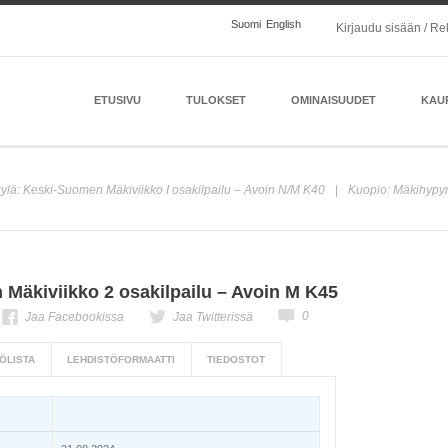
Suomi
English
Kirjaudu sisään / Re
ETUSIVU
TULOKSET
OMINAISUUDET
KAU
ylä: Keski-Suomen Mäkiviikko I osakilpailu – Avoin N/M K40
Kuopio: Mäkihypyn
Mäkiviikko 2 osakilpailu – Avoin M K45
0
Jaa Facebookissa
Jaa Twitterissä
ÖLISTA
LEHDISTÖFORMAATTI
TIEDOSTOT