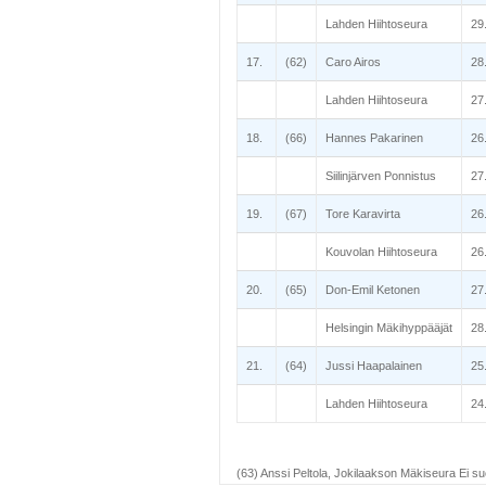
Lahden Hiihtoseura
29
17.
(62)
Caro Airos
28
Lahden Hiihtoseura
27
18.
(66)
Hannes Pakarinen
26
Siilinjärven Ponnistus
27
19.
(67)
Tore Karavirta
26
Kouvolan Hiihtoseura
26
20.
(65)
Don-Emil Ketonen
27
Helsingin Mäkihyppääjät
28
21.
(64)
Jussi Haapalainen
25
Lahden Hiihtoseura
24
(63) Anssi Peltola, Jokilaakson Mäkiseura Ei su