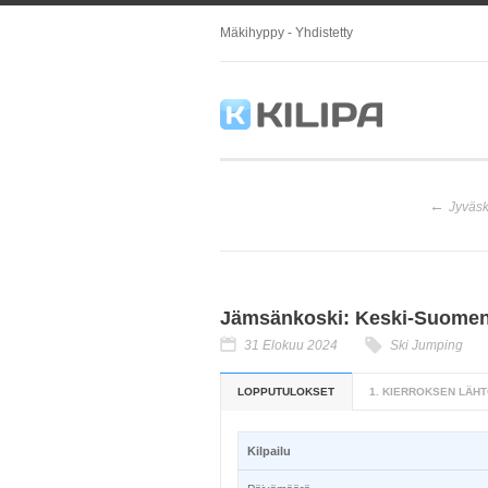
Mäkihyppy - Yhdistetty
Jyväsk
Jämsänkoski: Keski-Suomen 
31 Elokuu 2024
Ski Jumping
LOPPUTULOKSET
1. KIERROKSEN LÄHT
Kilpailu