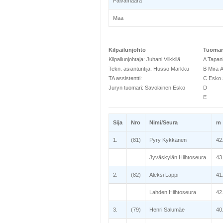
Päivämäärä
Maa
Kilpailunjohto
Tuomar
Kilpailunjohtaja: Juhani Vilkkilä
A Tapani
Tekn. asiantuntija: Husso Markku
B Mira Ä
TA assistentti:
C Esko 
Juryn tuomari: Savolainen Esko
D
E
Sija
Nro
Nimi/Seura
m
1.
(81)
Pyry Kykkänen
42
Jyväskylän Hiihtoseura
43
2.
(82)
Aleksi Lappi
41
Lahden Hiihtoseura
42
3.
(79)
Henri Salumäe
40