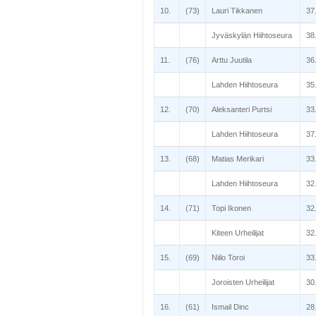
10.
(73)
Lauri Tikkanen
37
Jyväskylän Hiihtoseura
38
11.
(76)
Arttu Juutila
36
Lahden Hiihtoseura
35
12.
(70)
Aleksanteri Purtsi
33
Lahden Hiihtoseura
37
13.
(68)
Matias Merikari
33
Lahden Hiihtoseura
32
14.
(71)
Topi Ikonen
32
Kiteen Urheilijat
32
15.
(69)
Niilo Toroi
33
Joroisten Urheilijat
30
16.
(61)
Ismail Dinc
28