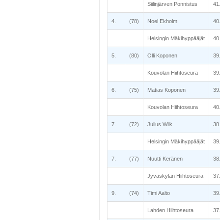
Siilinjärven Ponnistus
41
4.
(78)
Noel Ekholm
40
Helsingin Mäkihyppääjät
40
5.
(80)
Olli Koponen
39
Kouvolan Hiihtoseura
39
6.
(75)
Matias Koponen
39
Kouvolan Hiihtoseura
40
7.
(72)
Julius Wiik
38
Helsingin Mäkihyppääjät
39
7.
(77)
Nuutti Keränen
38
Jyväskylän Hiihtoseura
37
9.
(74)
Timi Aalto
39
Lahden Hiihtoseura
37