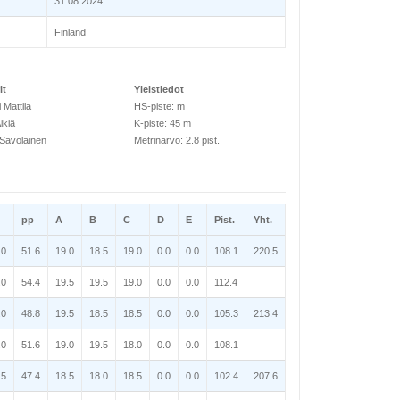
31.08.2024
Finland
it
Yleistiedot
 Mattila
HS-piste: m
ikiä
K-piste: 45 m
Savolainen
Metrinarvo: 2.8 pist.
pp
A
B
C
D
E
Pist.
Yht.
.0
51.6
19.0
18.5
19.0
0.0
0.0
108.1
220.5
.0
54.4
19.5
19.5
19.0
0.0
0.0
112.4
.0
48.8
19.5
18.5
18.5
0.0
0.0
105.3
213.4
.0
51.6
19.0
19.5
18.0
0.0
0.0
108.1
.5
47.4
18.5
18.0
18.5
0.0
0.0
102.4
207.6