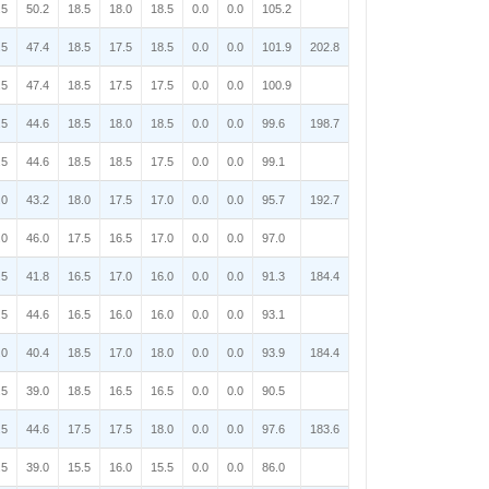
.5
50.2
18.5
18.0
18.5
0.0
0.0
105.2
.5
47.4
18.5
17.5
18.5
0.0
0.0
101.9
202.8
.5
47.4
18.5
17.5
17.5
0.0
0.0
100.9
.5
44.6
18.5
18.0
18.5
0.0
0.0
99.6
198.7
.5
44.6
18.5
18.5
17.5
0.0
0.0
99.1
.0
43.2
18.0
17.5
17.0
0.0
0.0
95.7
192.7
.0
46.0
17.5
16.5
17.0
0.0
0.0
97.0
.5
41.8
16.5
17.0
16.0
0.0
0.0
91.3
184.4
.5
44.6
16.5
16.0
16.0
0.0
0.0
93.1
.0
40.4
18.5
17.0
18.0
0.0
0.0
93.9
184.4
.5
39.0
18.5
16.5
16.5
0.0
0.0
90.5
.5
44.6
17.5
17.5
18.0
0.0
0.0
97.6
183.6
.5
39.0
15.5
16.0
15.5
0.0
0.0
86.0