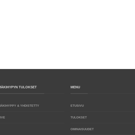
MÄKIHYPYN TULOKSET
MENU
MÄKIHYPPY & YHDISTETTY
ETUSIVU
IVE
TULOKSET
OMINAISUUDET