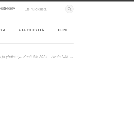
kisteröidy
PPA
OTA YHTEYTTÄ
TILINI
 ja yhdistetyn Kesä-SM 2024 – Avoin N/M