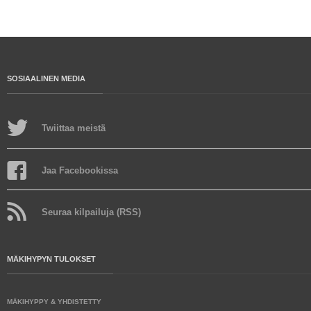
SOSIAALINEN MEDIA
Twiittaa meistä
Jaa Facebookissa
Seuraa kilpailuja (RSS)
MÄKIHYPYN TULOKSET
MÄKIHYPPY & YHDISTETTY