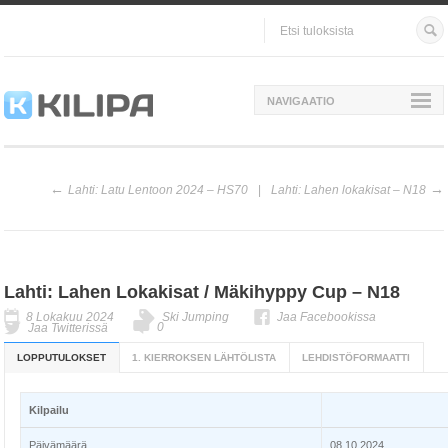
NAVIGAATIO
Lahti: Latu Lentoon 2024 – HS70
Lahti: Lahen lokakisat – N18
Lahti: Lahen Lokakisat / Mäkihyppy Cup – N18
8 Lokakuu 2024
Ski Jumping
Jaa Facebookissa
0
Jaa Twitterissä
LOPPUTULOKSET
1. KIERROKSEN LÄHTÖLISTA
LEHDISTÖFORMAATTI
Kilpailu
Päivämäärä
08.10.2024