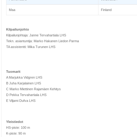
Maa
Finland
Kilpailunjohto
Kilpailunjohtaja: Janne Tervahartiala LHS
Tekn. asiantuntija: Marko Hakanen Liedon Parma
TA assistentti: Mika Turunen LHS
Tuomarit
A Marjukka Vidgren LHS
B Juha Karjalainen LHS
C Marko Miettinen Rajamäen Kehitys
D Pekka Tervahartiala LHS
E Viljami Dufva LHS
Yleistiedot
HS-piste: 100 m
K-piste: 90 m