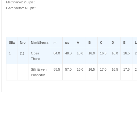
Metrinarvo: 2.0 pist.
Gate factor: 4.6 pist.
Sija
Nro
Nimi/Seura
m
pp
A
B
C
D
E
L
1.
(1)
Oosa
84.0
48.0
16.0
16.0
16.5
16.0
16.5
2
Thure
Siilinjärven
88.5
57.0
16.0
16.5
17.0
16.5
17.5
2
Ponnistus