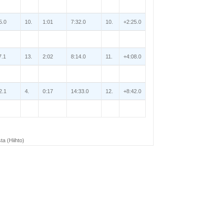
5.0
10.
1:01
7:32.0
10.
+2:25.0
7.1
13.
2:02
8:14.0
11.
+4:08.0
2.1
4.
0:17
14:33.0
12.
+8:42.0
ta (Hiihto)