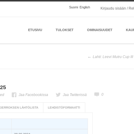
Suomi
English
Kirjaudu sisään / Re
ETUSIVU
TULOKSET
OMINAISUUDET
KAU
Lahti: Leevi Mutru Cup III
K25
0
ned
Jaa Facebookissa
Jaa Twitterissä
 KIERROKSEN LÄHTÖLISTA
LEHDISTÖFORMAATTI