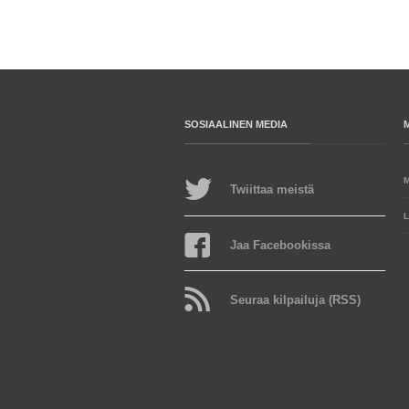
SOSIAALINEN MEDIA
Twiittaa meistä
L
Jaa Facebookissa
Seuraa kilpailuja (RSS)