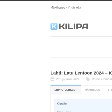
Mäkihyppy - Yhdistetty
Lahti: Latu Lentoon 2024 – 
28 Syyskuu 2024
Nordic Combi
LOPPUTULOKSET
MÄKIOSUUS
1.
Kilpailu