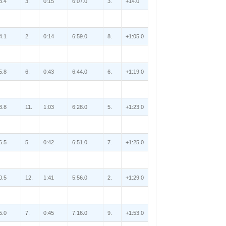
3.4
3.
0:15
6:07.0
3.
+14.0
4.1
2.
0:14
6:59.0
8.
+1:05.0
5.8
6.
0:43
6:44.0
6.
+1:19.0
3.8
11.
1:03
6:28.0
5.
+1:23.0
6.5
5.
0:42
6:51.0
7.
+1:25.0
0.5
12.
1:41
5:56.0
2.
+1:29.0
5.0
7.
0:45
7:16.0
9.
+1:53.0