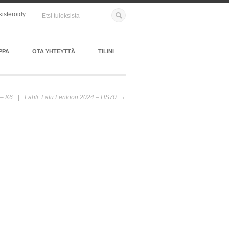
kisteröidy
PPA
OTA YHTEYTTÄ
TILINI
 – K6
Lahti: Latu Lentoon 2024 – HS70