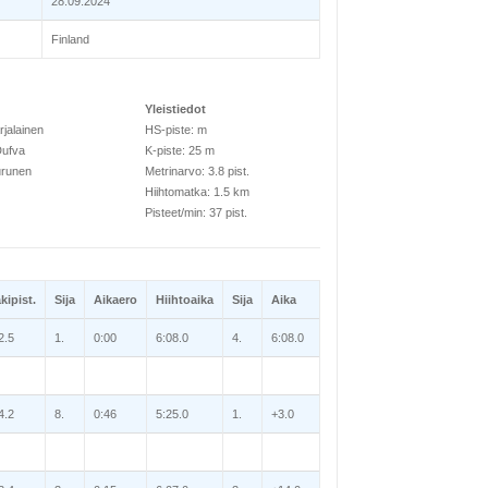
28.09.2024
Finland
Yleistiedot
rjalainen
HS-piste: m
Dufva
K-piste: 25 m
urunen
Metrinarvo: 3.8 pist.
Hiihtomatka: 1.5 km
Pisteet/min: 37 pist.
kipist.
Sija
Aikaero
Hiihtoaika
Sija
Aika
2.5
1.
0:00
6:08.0
4.
6:08.0
4.2
8.
0:46
5:25.0
1.
+3.0