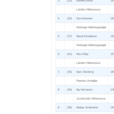
3.
(33)
Eemeli Dufva
18
Lahden Hiihtoseura
4.
(32)
Don Ketonen
18
Helsingin Mäkihyppääjät
5.
(37)
Marat Emelianov
16
Helsingin Mäkihyppääjät
6.
(42)
Nico Räty
15
Lahden Hiihtoseura
7.
(36)
Aaro Storberg
16
Paimion Urheilijat
8.
(43)
Ilta Herranen
13
Jyväskylän Hiihtoseura
9.
(38)
Matias Schleutker
16