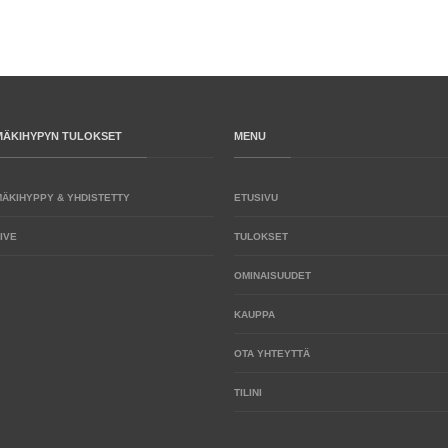
MÄKIHYPYN TULOKSET
MENU
MÄKIHYPPY & YHDISTETTY
ETUSIVU
IVE
TULOKSET
OMINAISUUDET
KAUPPA
OTA YHTEYTTÄ
TILINI