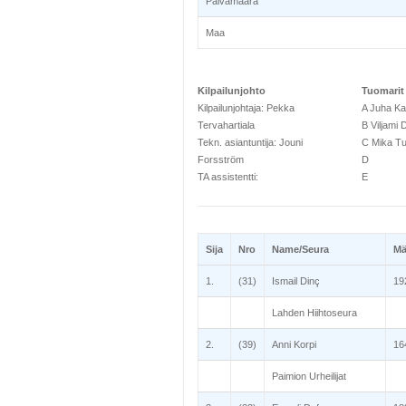
Päivämäärä
Maa
Kilpailunjohto
Tuomarit
Kilpailunjohtaja: Pekka
A Juha Ka
Tervahartiala
B Viljami 
Tekn. asiantuntija: Jouni
C Mika T
Forsström
D
TA assistentti:
E
Sija
Nro
Name/Seura
Mä
1.
(31)
Ismail Dinç
19
Lahden Hiihtoseura
2.
(39)
Anni Korpi
16
Paimion Urheilijat