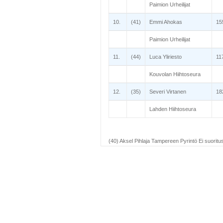
Paimion Urheilijat
10.
(41)
Emmi Ahokas
15
Paimion Urheilijat
11.
(44)
Luca Yliriesto
11
Kouvolan Hiihtoseura
12.
(35)
Severi Virtanen
18
Lahden Hiihtoseura
(40) Aksel Pihlaja Tampereen Pyrintö Ei suoritus