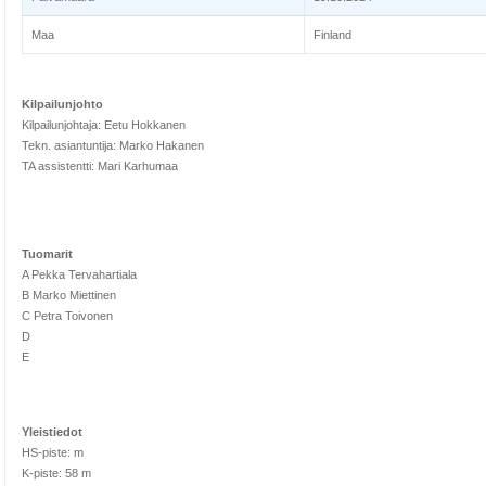
Maa
Finland
Kilpailunjohto
Kilpailunjohtaja: Eetu Hokkanen
Tekn. asiantuntija: Marko Hakanen
TA assistentti: Mari Karhumaa
Tuomarit
A Pekka Tervahartiala
B Marko Miettinen
C Petra Toivonen
D
E
Yleistiedot
HS-piste: m
K-piste: 58 m