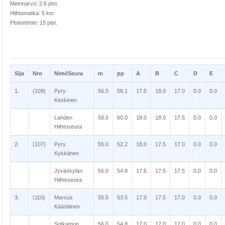
Metrinarvo: 2.6 pist.
Hiihtomatka: 5 km
Pisteet/min: 15 pist.
Sija
Nro
Nimi/Seura
m
pp
A
B
C
D
E
1.
(109)
Pyry
56.5
56.1
17.5
18.0
17.0
0.0
0.0
Keskinen
Lahden
58.0
60.0
18.0
18.0
17.5
0.0
0.0
Hiihtoseura
2.
(107)
Pyry
55.0
52.2
18.0
17.5
17.0
0.0
0.0
Kykkänen
Jyväskylän
56.0
54.8
17.5
17.5
17.5
0.0
0.0
Hiihtoseura
3.
(110)
Marcus
55.5
53.5
17.0
17.5
17.0
0.0
0.0
Kääriäinen
Sotkamon
56.0
54.8
17.0
17.0
17.0
0.0
0.0