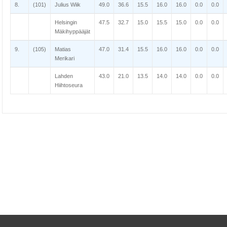
8.
(101)
Julius Wiik
49.0
36.6
15.5
16.0
16.0
0.0
0.0
Helsingin
47.5
32.7
15.0
15.5
15.0
0.0
0.0
Mäkihyppääjät
9.
(105)
Matias
47.0
31.4
15.5
16.0
16.0
0.0
0.0
Merikari
Lahden
43.0
21.0
13.5
14.0
14.0
0.0
0.0
Hiihtoseura