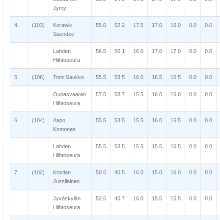
Jymy
4.
(103)
Korawik
55.0
52.2
17.5
17.0
16.0
0.0
0.0
Saendee
Lahden
56.5
56.1
16.0
17.0
17.0
0.0
0.0
Hiihtoseura
5.
(106)
Tomi Saukko
55.5
53.5
16.0
16.5
15.5
0.0
0.0
Ounasvaaran
57.5
58.7
15.5
16.0
16.0
0.0
0.0
Hiihtoseura
6.
(104)
Aapo
55.5
53.5
15.5
16.0
16.5
0.0
0.0
Komonen
Lahden
55.5
53.5
15.5
15.5
16.5
0.0
0.0
Hiihtoseura
7.
(102)
Kristian
50.5
40.5
16.0
15.0
16.0
0.0
0.0
Jussilainen
Jyväskylän
52.5
45.7
16.0
15.5
15.5
0.0
0.0
Hiihtoseura