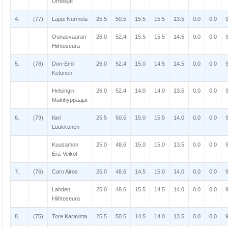
Urheilijat
4.
(77)
Lappi Nurmela
25.5
50.5
15.5
15.5
13.5
0.0
0.0
Ounasvaaran
26.0
52.4
15.5
15.5
14.5
0.0
0.0
Hiihtoseura
5.
(78)
Don-Emil
26.0
52.4
15.0
14.5
14.5
0.0
0.0
Ketonen
Helsingin
26.0
52.4
14.0
14.0
13.5
0.0
0.0
Mäkihyppääjät
6.
(79)
Ilari
25.5
50.5
15.0
15.5
14.0
0.0
0.0
Luukkonen
Kuusamon
25.0
48.6
15.0
15.0
13.5
0.0
0.0
Erä-Veikot
7.
(76)
Caro Airos
25.0
48.6
14.5
15.0
14.0
0.0
0.0
Lahden
25.0
48.6
15.5
14.5
14.0
0.0
0.0
Hiihtoseura
8.
(75)
Tore Karavirta
25.5
50.5
14.5
14.0
13.5
0.0
0.0