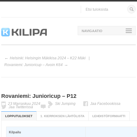
NAVIGAATIO
Helsinki: Helsingin Mäkikisa 2024 – K22 Mäki
Rovaniemi: Junioricup – Avoin K64
Rovaniemi: Junioricup – P12
23 Marraskuu 2024
Ski Jumping
Jaa Facebookissa
0
Jaa Twitterissä
LOPPUTULOKSET
1. KIERROKSEN LÄHTÖLISTA
LEHDISTÖFORMAATTI
Kilpailu