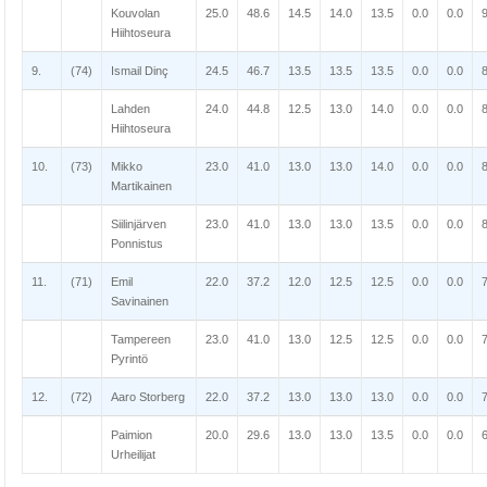
Kouvolan
25.0
48.6
14.5
14.0
13.5
0.0
0.0
Hiihtoseura
9.
(74)
Ismail Dinç
24.5
46.7
13.5
13.5
13.5
0.0
0.0
Lahden
24.0
44.8
12.5
13.0
14.0
0.0
0.0
Hiihtoseura
10.
(73)
Mikko
23.0
41.0
13.0
13.0
14.0
0.0
0.0
Martikainen
Siilinjärven
23.0
41.0
13.0
13.0
13.5
0.0
0.0
Ponnistus
11.
(71)
Emil
22.0
37.2
12.0
12.5
12.5
0.0
0.0
Savinainen
Tampereen
23.0
41.0
13.0
12.5
12.5
0.0
0.0
Pyrintö
12.
(72)
Aaro Storberg
22.0
37.2
13.0
13.0
13.0
0.0
0.0
Paimion
20.0
29.6
13.0
13.0
13.5
0.0
0.0
Urheilijat