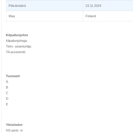
Päivämäärä
23.11.2024
Maa
Finland
Kilpailunjohto
Kilpailunjohtaja:
Tekn. asiantuntija:
TA assistentti:
Tuomarit
A
B
C
D
E
Yleistiedot
HS-piste: m