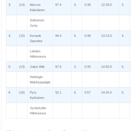
3.
(14)
Marcus
97.4
4.
0:36
12:29.0
3.
Kääriäinen
Sotkamon
Jymy
4.
(15)
Korawik
94.4
5.
0:48
13:13.0
4.
Saendee
Lahden
Hiihtoseura
5.
(13)
Julius Wiik
97.6
3.
0:35
14:50.0
6.
Helsingin
Mäkihyppääjät
6.
(16)
Pyry
92.1
6.
0:57
14:34.0
5.
Kykkänen
Jyväskylän
Hiihtoseura