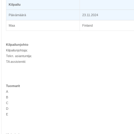
Kilpailu
Päivämäärä
23.11.2024
Maa
Finland
Kilpailunjohto
Kilpailunjohtaja:
Tekn. asiantuntija:
TA assistentti:
Tuomarit
A
B
C
D
E