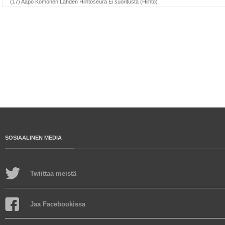
(17) Aapo Komonen Lahden Hiihtoseura Ei suoritusta (Hiihto)
SOSIAALINEN MEDIA
Twiittaa meistä
Jaa Facebookissa