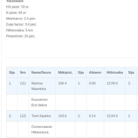
Yleistiedot
HS-piste: 70 m
K-piste: 64 m
Metrinarvo: 2.4 pist.
Gate factor: 3.4 pist.
Hiihtomatka: 5 km
Pisteet/min: 15 pist.
Sija
Nro
Name/Seura
Mäkipist.
Sija
Aikaero
Hiihtoaika
Sija
1.
(11)
Markus
106.4
1.
0:00
12:09.0
2.
Maaninka
Kuusamon
Erä-Veikot
2.
(12)
Tomi Saukko
103.0
2.
0:14
12:04.0
1.
Ounasvaaran
Hiihtoseura