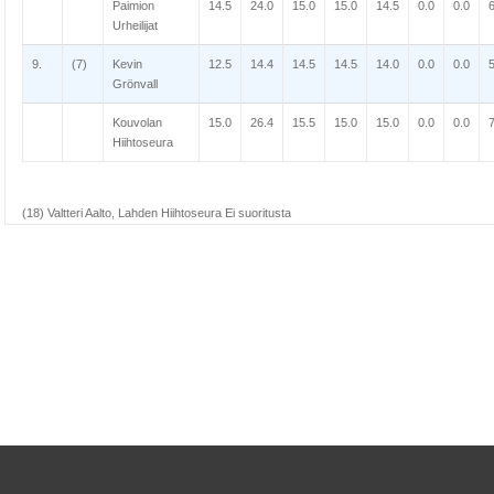
Paimion
14.5
24.0
15.0
15.0
14.5
0.0
0.0
Urheilijat
9.
(7)
Kevin
12.5
14.4
14.5
14.5
14.0
0.0
0.0
Grönvall
Kouvolan
15.0
26.4
15.5
15.0
15.0
0.0
0.0
Hiihtoseura
(18) Valtteri Aalto, Lahden Hiihtoseura Ei suoritusta