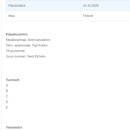
Päivämäärä
24.10.2025
Maa
Finland
Kilpailunjohto
Kilpailunjohtaja: Antti kainulainen
Tekn. asiantuntija: Topi Kokko
TA assistentti:
Juryn tuomari: Sami Ekholm
Tuomarit
A
B
C
D
E
Yleistiedot