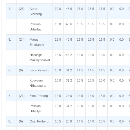
4.
(23)
Aarto
19.0
45.6
16.0
15.5
16.5
0.0
0.0
Storberg
Paimion
19.0
45.6
15.5
15.5
16.5
0.0
0.0
Urheilijat
5.
(24)
Marat
18.0
40.8
15.5
15.5
16.5
0.0
0.0
Emelianov
Helsingin
18.5
43.2
16.0
16.0
16.5
0.0
0.0
Mäkihyppääjät
6.
(9)
Luca Yliriesto
16.0
31.2
14.5
14.5
14.5
0.0
0.0
Kouvolan
16.0
31.2
15.5
15.5
15.0
0.0
0.0
Hiihtoseura
7.
(21)
Eino Fröberg
14.5
24.0
14.5
14.0
15.5
0.0
0.0
Paimion
16.0
31.2
16.0
16.0
16.0
0.0
0.0
Urheilijat
8.
(6)
Ossi Fröberg
15.5
28.8
14.5
14.0
16.5
0.0
0.0