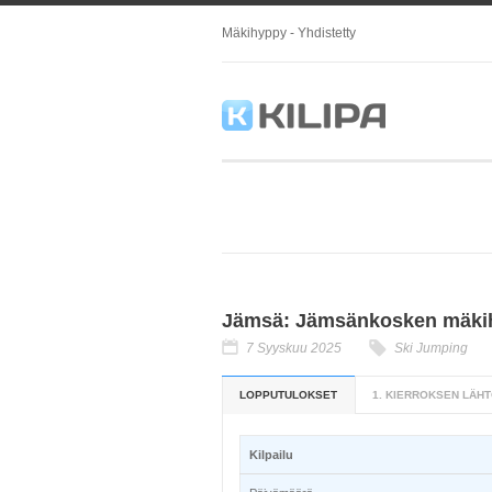
Mäkihyppy - Yhdistetty
Jämsä: Jämsänkosken mäkihy
7 Syyskuu 2025
Ski Jumping
LOPPUTULOKSET
1. KIERROKSEN LÄHT
Kilpailu