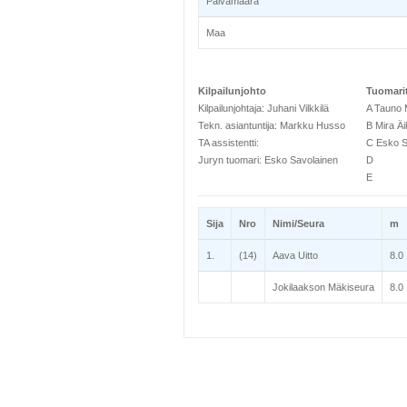
Päivämäärä
Maa
Kilpailunjohto
Tuomari
Kilpailunjohtaja: Juhani Vilkkilä
A Tauno M
Tekn. asiantuntija: Markku Husso
B Mira Äi
TA assistentti:
C Esko S
Juryn tuomari: Esko Savolainen
D
E
Sija
Nro
Nimi/Seura
m
1.
(14)
Aava Uitto
8.0
Jokilaakson Mäkiseura
8.0