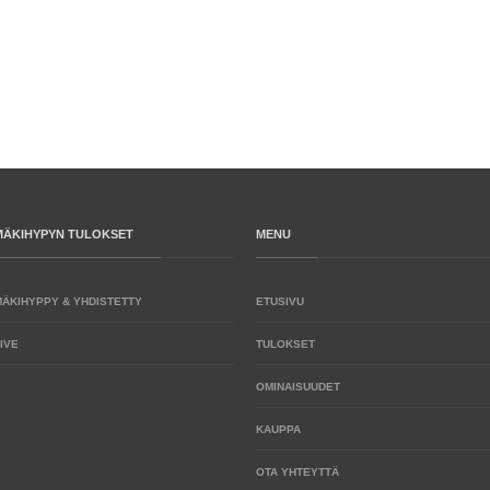
MÄKIHYPYN TULOKSET
MENU
MÄKIHYPPY & YHDISTETTY
ETUSIVU
IVE
TULOKSET
OMINAISUUDET
KAUPPA
OTA YHTEYTTÄ