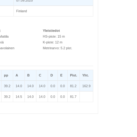
07.09.2025
Finland
t
Yleistiedot
attila
HS-piste: 15 m
kiä
K-piste: 12 m
avolainen
Metrinarvo: 5.2 pist.
pp
A
B
C
D
E
Pist.
Yht.
39.2
14.0
14.0
14.0
0.0
0.0
81.2
162.9
39.2
14.5
14.0
14.0
0.0
0.0
81.7