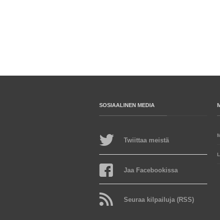
SOSIAALINEN MEDIA
Twiittaa meistä
L
Jaa Facebookissa
Seuraa kilpailuja (RSS)