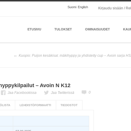
Suomi
English
Kirjaudu sisään / Re
ETUSIVU
TULOKSET
OMINAISUUDET
KAU
Kuopio: Puijon kesäkisat. mäkihyppy ja yhdistetty cup – Avoin sarja HS2
ppykilpailut – Avoin N K12
0
Jaa Facebookissa
Jaa Twitterissä
ÖLISTA
LEHDISTÖFORMAATTI
TIEDOSTOT