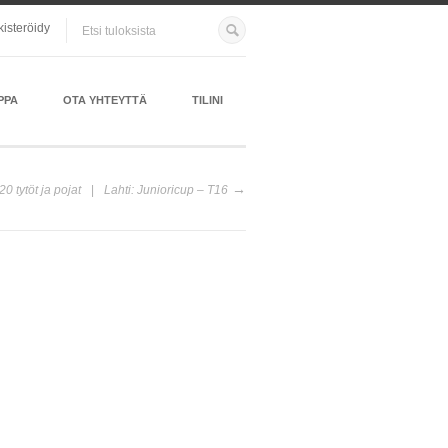
kisteröidy
PPA
OTA YHTEYTTÄ
TILINI
0 tytöt ja pojat
Lahti: Junioricup – T16