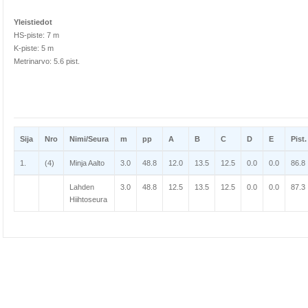
Yleistiedot
HS-piste: 7 m
K-piste: 5 m
Metrinarvo: 5.6 pist.
Sija
Nro
Nimi/Seura
m
pp
A
B
C
D
E
Pist.
1.
(4)
Minja Aalto
3.0
48.8
12.0
13.5
12.5
0.0
0.0
86.8
Lahden
3.0
48.8
12.5
13.5
12.5
0.0
0.0
87.3
Hiihtoseura