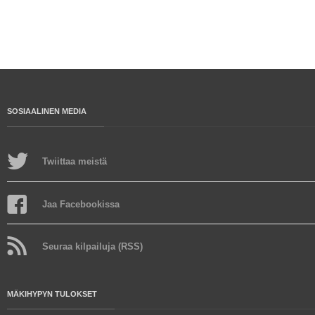
SOSIAALINEN MEDIA
Twiittaa meistä
Jaa Facebookissa
Seuraa kilpailuja (RSS)
MÄKIHYPYN TULOKSET