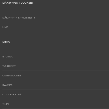
MÄKIHYPYN TULOKSET
MÄKIHYPPY & YHDISTETTY
LIVE
MENU
ETUSIVU
TULOKSET
OMINAISUUDET
KAUPPA
OTA YHTEYTTÄ
TILINI