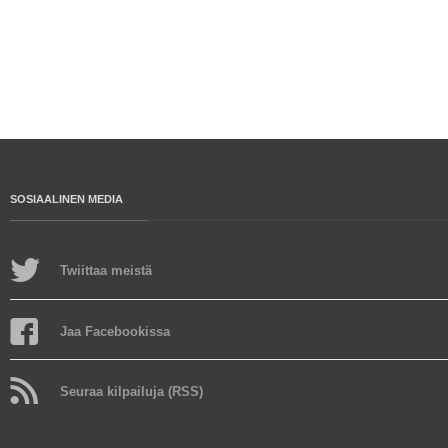
SOSIAALINEN MEDIA
Twiittaa meistä
Jaa Facebookissa
Seuraa kilpailuja (RSS)