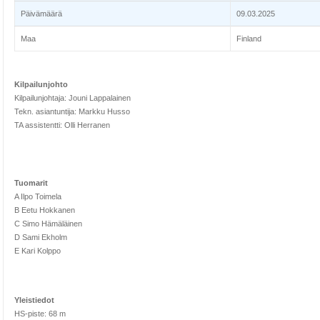
Päivämäärä
09.03.2025
Maa
Finland
Kilpailunjohto
Kilpailunjohtaja: Jouni Lappalainen
Tekn. asiantuntija: Markku Husso
TA assistentti: Olli Herranen
Tuomarit
A Ilpo Toimela
B Eetu Hokkanen
C Simo Hämäläinen
D Sami Ekholm
E Kari Kolppo
Yleistiedot
HS-piste: 68 m