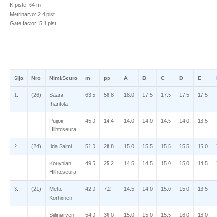
K-piste: 64 m
Metrinarvo: 2.4 pist.
Gate factor: 5.1 pist.
Sija
Nro
Nimi/Seura
m
pp
A
B
C
D
E
1.
(26)
Saara
63.5
58.8
18.0
17.5
17.5
17.5
17.5
Ihantola
Puijon
45.0
14.4
14.0
14.0
14.5
14.0
13.5
Hiihtoseura
2.
(24)
Iida Salmi
51.0
28.8
15.0
15.5
15.5
15.5
15.0
Kouvolan
49.5
25.2
14.5
14.5
15.0
15.0
14.5
Hiihtoseura
3.
(21)
Mette
42.0
7.2
14.5
14.0
15.0
15.0
13.5
Korhonen
Siilinjärven
54.0
36.0
15.0
15.0
15.5
16.0
16.0