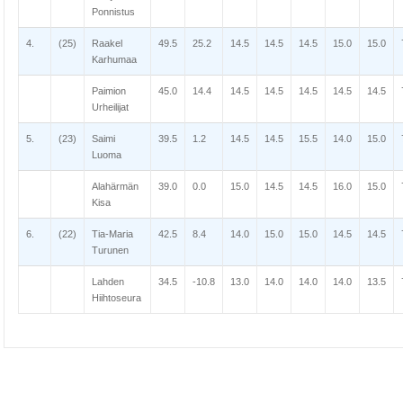
Ponnistus
4.
(25)
Raakel
49.5
25.2
14.5
14.5
14.5
15.0
15.0
Karhumaa
Paimion
45.0
14.4
14.5
14.5
14.5
14.5
14.5
Urheilijat
5.
(23)
Saimi
39.5
1.2
14.5
14.5
15.5
14.0
15.0
Luoma
Alahärmän
39.0
0.0
15.0
14.5
14.5
16.0
15.0
Kisa
6.
(22)
Tia-Maria
42.5
8.4
14.0
15.0
15.0
14.5
14.5
Turunen
Lahden
34.5
-10.8
13.0
14.0
14.0
14.0
13.5
Hiihtoseura