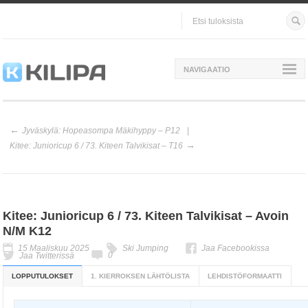
NAVIGAATIO
Jyväskylä: Hopeasompa Mäkihyppy – P12
Kitee: Junioricup 6 / 73. Kiteen Talvikisat – T16
Kitee: Junioricup 6 / 73. Kiteen Talvikisat – Avoin
N/M K12
15 Maaliskuu 2025
Ski Jumping
Jaa Facebookissa
0
Jaa Twitterissä
LOPPUTULOKSET
1. KIERROKSEN LÄHTÖLISTA
LEHDISTÖFORMAATTI