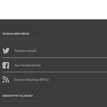
SOSIAALINEN MEDIA
Twiittaa meistä
Jaa Facebookissa
Seuraa kilpailuja (RSS)
MÄKIHYPYN TULOKSET