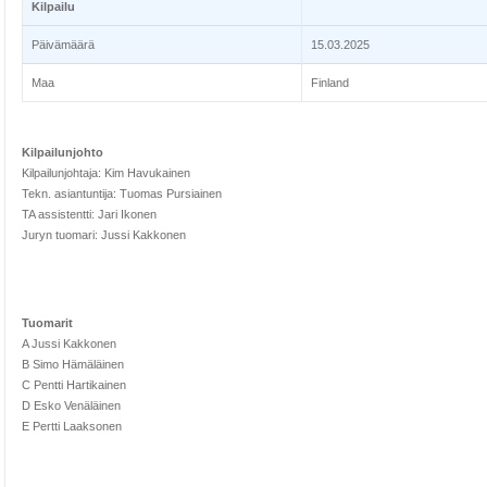
Kilpailu
Päivämäärä
15.03.2025
Maa
Finland
Kilpailunjohto
Kilpailunjohtaja: Kim Havukainen
Tekn. asiantuntija: Tuomas Pursiainen
TA assistentti: Jari Ikonen
Juryn tuomari: Jussi Kakkonen
Tuomarit
A Jussi Kakkonen
B Simo Hämäläinen
C Pentti Hartikainen
D Esko Venäläinen
E Pertti Laaksonen