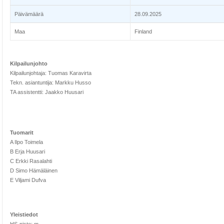
Päivämäärä
28.09.2025
Maa
Finland
Kilpailunjohto
Kilpailunjohtaja: Tuomas Karavirta
Tekn. asiantuntija: Markku Husso
TA assistentti: Jaakko Huusari
Tuomarit
A Ilpo Toimela
B Erja Huusari
C Erkki Rasalahti
D Simo Hämäläinen
E Viljami Dufva
Yleistiedot