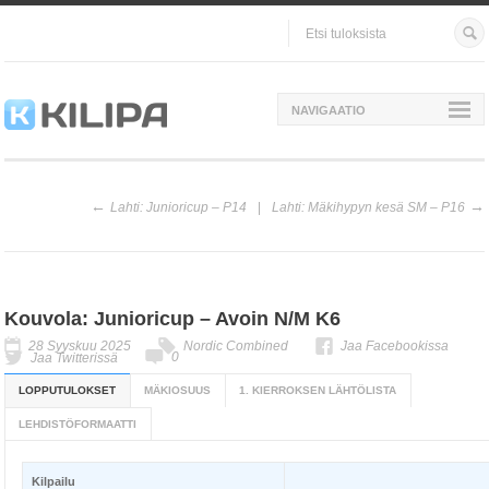
NAVIGAATIO
Lahti: Junioricup – P14
Lahti: Mäkihypyn kesä SM – P16
Kouvola: Junioricup – Avoin N/M K6
28 Syyskuu 2025
Nordic Combined
Jaa Facebookissa
0
Jaa Twitterissä
LOPPUTULOKSET
MÄKIOSUUS
1. KIERROKSEN LÄHTÖLISTA
LEHDISTÖFORMAATTI
Kilpailu