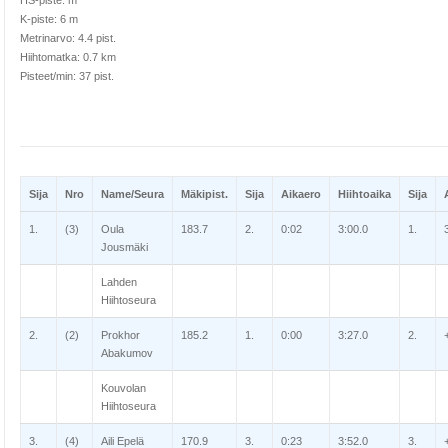
HS-piste: m
K-piste: 6 m
Metrinarvo: 4.4 pist.
Hiihtomatka: 0.7 km
Pisteet/min: 37 pist.
Sija
Nro
Name/Seura
Mäkipist.
Sija
Aikaero
Hiihtoaika
Sija
1.
(3)
Oula
183.7
2.
0:02
3:00.0
1.
Jousmäki
Lahden
Hiihtoseura
2.
(2)
Prokhor
185.2
1.
0:00
3:27.0
2.
Abakumov
Kouvolan
Hiihtoseura
3.
(4)
Aili Epelä
170.9
3.
0:23
3:52.0
3.