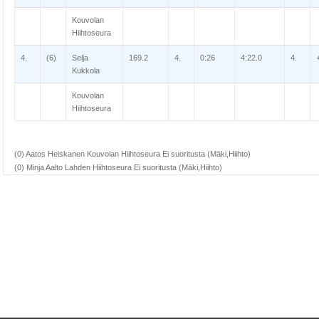
Kouvolan
Hiihtoseura
4.
(6)
Selja
169.2
4.
0:26
4:22.0
4.
Kukkola
Kouvolan
Hiihtoseura
(0) Aatos Heiskanen Kouvolan Hiihtoseura Ei suoritusta (Mäki,Hiihto)
(0) Minja Aalto Lahden Hiihtoseura Ei suoritusta (Mäki,Hiihto)