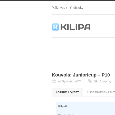
Mäkihyppy - Yhdistetty
Kouvola: Junioricup – P10
28 Syyskuu 2025
Ski Jumping
LOPPUTULOKSET
1. KIERROKSEN LÄHT
Kilpailu