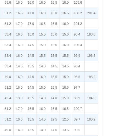
55.6
16.0
16.0
16.0
16.5
16.0
103.6
51.2
16.5
17.0
16.0
16.0
16.5
100.2
201.4
51.2
17.0
17.0
16.5
16.5
16.0
101.2
53.4
16.0
15.0
15.0
15.0
15.0
98.4
198.8
53.4
16.0
14.5
15.0
16.0
16.0
100.4
53.4
16.0
14.5
15.5
15.5
15.5
99.9
196.3
53.4
14.5
13.5
14.0
14.5
14.5
96.4
49.0
16.0
14.5
16.0
15.5
15.0
95.5
193.2
51.2
16.0
14.5
15.0
15.5
16.5
97.7
42.4
13.0
13.5
14.0
14.0
15.0
83.9
184.6
51.2
17.0
16.5
16.0
16.5
16.5
100.7
51.2
10.0
13.5
14.0
12.5
12.5
89.7
180.2
49.0
14.0
13.5
14.0
14.0
13.5
90.5