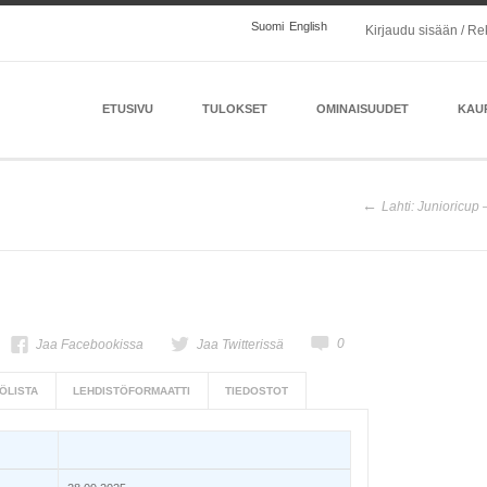
Suomi
English
Kirjaudu sisään / Re
ETUSIVU
TULOKSET
OMINAISUUDET
KAU
Lahti: Junioricup
0
Jaa Facebookissa
Jaa Twitterissä
ÖLISTA
LEHDISTÖFORMAATTI
TIEDOSTOT