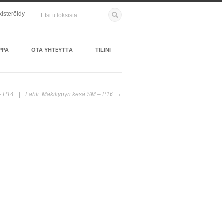
kisteröidy
PPA
OTA YHTEYTTÄ
TILINI
 – P14
Lahti: Mäkihypyn kesä SM – P16