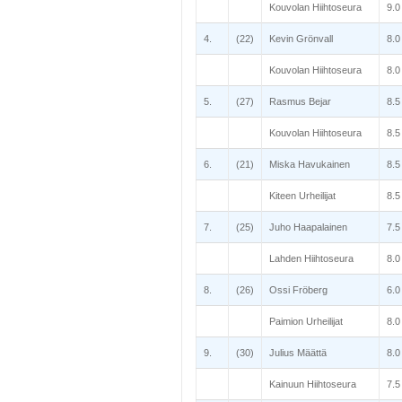
Kouvolan Hiihtoseura
9.0
4.
(22)
Kevin Grönvall
8.0
Kouvolan Hiihtoseura
8.0
5.
(27)
Rasmus Bejar
8.5
Kouvolan Hiihtoseura
8.5
6.
(21)
Miska Havukainen
8.5
Kiteen Urheilijat
8.5
7.
(25)
Juho Haapalainen
7.5
Lahden Hiihtoseura
8.0
8.
(26)
Ossi Fröberg
6.0
Paimion Urheilijat
8.0
9.
(30)
Julius Määttä
8.0
Kainuun Hiihtoseura
7.5