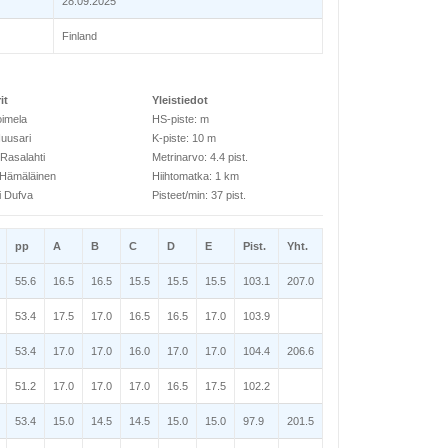
28.09.2025
Finland
it
Yleistiedot
oimela
HS-piste: m
Huusari
K-piste: 10 m
 Rasalahti
Metrinarvo: 4.4 pist.
 Hämäläinen
Hiihtomatka: 1 km
i Dufva
Pisteet/min: 37 pist.
pp
A
B
C
D
E
Pist.
Yht.
55.6
16.5
16.5
15.5
15.5
15.5
103.1
207.0
53.4
17.5
17.0
16.5
16.5
17.0
103.9
53.4
17.0
17.0
16.0
17.0
17.0
104.4
206.6
51.2
17.0
17.0
17.0
16.5
17.5
102.2
53.4
15.0
14.5
14.5
15.0
15.0
97.9
201.5