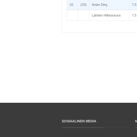
10.
(23)
Aslan Dinç
7.5
Lahden Hiihtoseura
7.5
SOSIAALINEN MEDIA