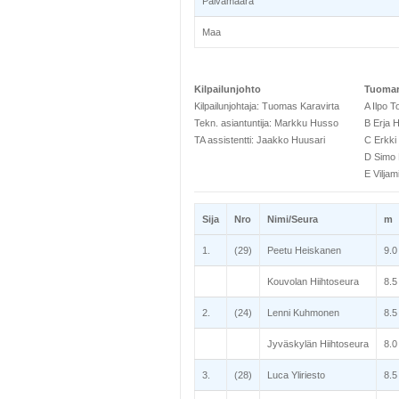
Päivämäärä
Maa
Kilpailunjohto
Tuomar
Kilpailunjohtaja: Tuomas Karavirta
A Ilpo T
Tekn. asiantuntija: Markku Husso
B Erja 
TA assistentti: Jaakko Huusari
C Erkki
D Simo
E Viljam
Sija
Nro
Nimi/Seura
m
1.
(29)
Peetu Heiskanen
9.0
Kouvolan Hiihtoseura
8.5
2.
(24)
Lenni Kuhmonen
8.5
Jyväskylän Hiihtoseura
8.0
3.
(28)
Luca Yliriesto
8.5