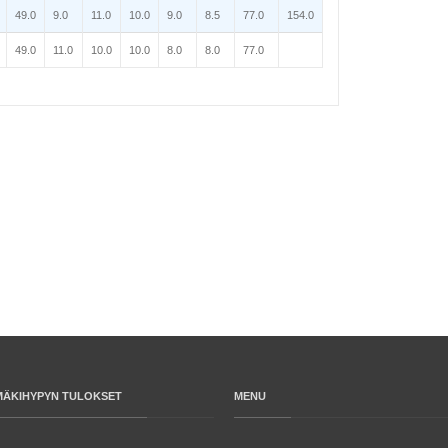
49.0
9.0
11.0
10.0
9.0
8.5
77.0
154.0
49.0
11.0
10.0
10.0
8.0
8.0
77.0
MÄKIHYPYN TULOKSET
MENU