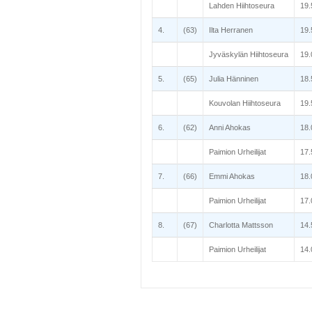
Lahden Hiihtoseura
19.
4.
(63)
Ilta Herranen
19.
Jyväskylän Hiihtoseura
19.
5.
(65)
Julia Hänninen
18.
Kouvolan Hiihtoseura
19.
6.
(62)
Anni Ahokas
18.
Paimion Urheilijat
17.
7.
(66)
Emmi Ahokas
18.
Paimion Urheilijat
17.
8.
(67)
Charlotta Mattsson
14.
Paimion Urheilijat
14.