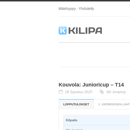
Mäkihyppy - Yhdistetty
Kouvola: Junioricup – T14
28 Syyskuu 2025
Ski Jumping
LOPPUTULOKSET
1. KIERROKSEN LÄHT
Kilpailu