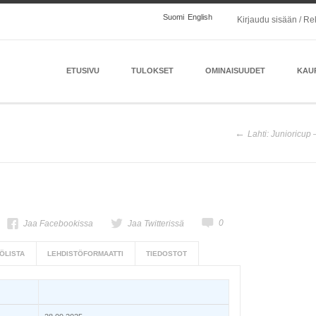
Suomi
English
Kirjaudu sisään / Re
ETUSIVU
TULOKSET
OMINAISUUDET
KAU
Lahti: Junioricup
0
Jaa Facebookissa
Jaa Twitterissä
ÖLISTA
LEHDISTÖFORMAATTI
TIEDOSTOT