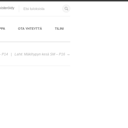
kisteröidy
PPA
OTA YHTEYTTÄ
TILINI
 – P14
Lahti: Mäkihypyn kesä SM – P16