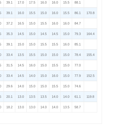
5
39.1
17.0
17.5
16.0
16.0
15.5
88.1
5
39.1
16.0
15.5
15.0
16.0
15.5
86.1
170.8
0
37.2
16.5
15.0
15.5
16.0
16.0
84.7
5
35.3
14.5
15.0
14.5
14.5
15.0
79.3
164.4
5
39.1
15.0
15.0
15.5
15.5
16.0
85.1
0
33.4
13.5
15.5
15.0
15.0
15.0
78.4
155.4
5
31.5
14.5
16.0
15.0
15.5
15.0
77.0
0
33.4
14.5
14.0
15.0
16.0
15.0
77.9
152.5
0
29.6
14.0
15.0
15.0
15.5
15.0
74.6
5
20.1
13.0
13.5
13.5
14.0
14.0
61.1
119.8
0
18.2
13.0
13.0
14.0
14.0
13.5
58.7