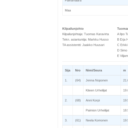
Päivämäärä
Maa
Kilpailunjohto
Tuomar
Kilpailunjohtaja: Tuomas Karavirta
A Ilpo T
Tekn. asiantuntija: Markku Husso
B Erja 
TA assistentti: Jaakko Huusari
C Erkki
D Simo
E Vilja
Sija
Nro
Nimi/Seura
m
1.
(64)
Jenna Noponen
21.
Kiteen Urheilijat
19.
2.
(68)
Anni Korpi
19.
Paimion Urheilijat
18.
3.
(61)
Neela Komonen
19.