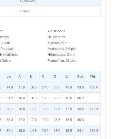
28.09.2025
Finland
it
Yleistiedot
oimela
HS-piste: m
Huusari
K-piste: 25 m
 Rasalahti
Metrinarvo: 3.8 pist.
 Hämäläinen
Hiihtomatka: 2 km
mi Dufva
Pisteet/min: 31 pist.
pp
A
B
C
D
E
Pist.
Yht.
0
44.8
17.0
16.5
16.0
16.5
16.0
93.8
180.0
0
37.2
16.0
16.5
16.5
16.5
16.0
86.2
5
39.1
18.0
17.5
16.0
17.0
17.0
90.6
175.9
5
35.3
17.0
17.0
16.0
16.5
16.5
85.3
5
39.1
15.0
14.5
15.0
15.0
15.5
84.1
172.2