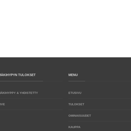
MÄKIHYPYN TULOKSET
MENU
MÄKIHYPPY & YHDISTETTY
ETUSIVU
IVE
TULOKSET
OMINAISUUDET
KAUPPA