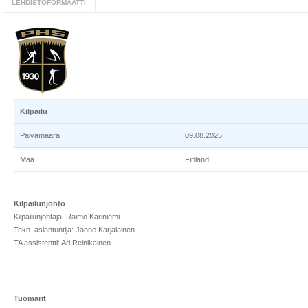
LEHDISTÖFORMAATTI
Kilpailu
Päivämäärä
09.08.2025
Maa
Finland
Kilpailunjohto
Kilpailunjohtaja: Raimo Kariniemi
Tekn. asiantuntija: Janne Karjalainen
TA assistentti: Ari Reinikainen
Tuomarit