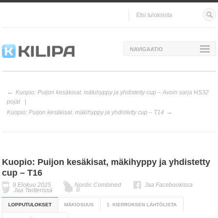
NAVIGAATIO
Kuopio: Puijon kesäkisat. mäkihyppy ja yhdistetty cup – Avoin sarja HS32
pojat
Kuopio: Puijon kesäkisat. mäkihyppy ja yhdistetty cup – T14
Kuopio: Puijon kesäkisat, mäkihyppy ja yhdistetty
cup – T16
9 Elokuu 2025
Nordic Combined
Jaa Facebookissa
0
Jaa Twitterissä
LOPPUTULOKSET
MÄKIOSUUS
1. KIERROKSEN LÄHTÖLISTA