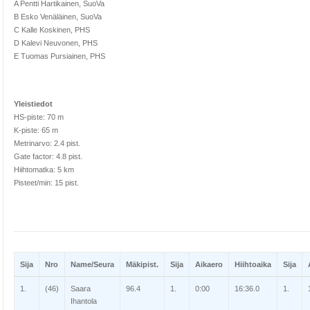
A Pentti Hartikainen, SuoVa
B Esko Venäläinen, SuoVa
C Kalle Koskinen, PHS
D Kalevi Neuvonen, PHS
E Tuomas Pursiainen, PHS
Yleistiedot
HS-piste: 70 m
K-piste: 65 m
Metrinarvo: 2.4 pist.
Gate factor: 4.8 pist.
Hiihtomatka: 5 km
Pisteet/min: 15 pist.
Sija
Nro
Name/Seura
Mäkipist.
Sija
Aikaero
Hiihtoaika
Sija
1.
(46)
Saara
96.4
1.
0:00
16:36.0
1.
Ihantola