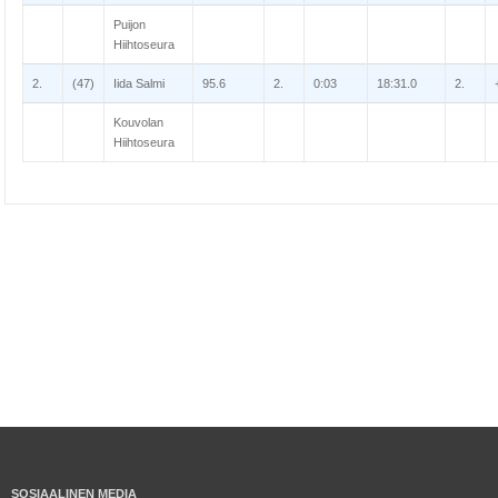
Puijon
Hiihtoseura
2.
(47)
Iida Salmi
95.6
2.
0:03
18:31.0
2.
Kouvolan
Hiihtoseura
SOSIAALINEN MEDIA