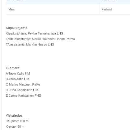
Maa
Finland
Kilpailunjohto
Kilpailunjohtaja: Pekka Tervahartiala LHS
Tekn. asiantuntija: Marko Hakanen Liedon Parma
TA assistentti: Markku Husso LHS
Tuomarit
A Tapio Kallio HM
B Asko Aalto LHS
C Marko Miettinen RaKe
D Juha Karjalainen LHS
E Janne Karjalainen PHS
Yleistiedot
HS-piste: 100 m
K-piste: 90 m