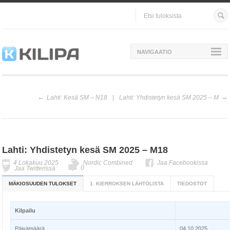
NAVIGAATIO
Lahti: Kesä SM – N18
Lahti: Yhdistetyn kesä SM 2025 – M
Lahti: Yhdistetyn kesä SM 2025 – M18
4 Lokakuu 2025
Nordic Combined
Jaa Facebookissa
0
Jaa Twitterissä
MÄKIOSUUDEN TULOKSET
1. KIERROKSEN LÄHTÖLISTA
TIEDOSTOT
Kilpailu
Päivämäärä
04.10.2025