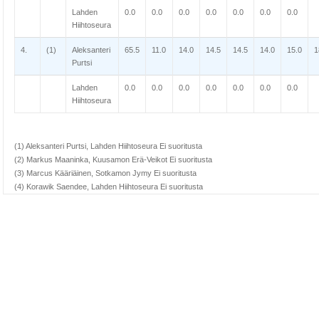
Lahden
0.0
0.0
0.0
0.0
0.0
0.0
0.0
Hiihtoseura
4.
(1)
Aleksanteri
65.5
11.0
14.0
14.5
14.5
14.0
15.0
1
Purtsi
Lahden
0.0
0.0
0.0
0.0
0.0
0.0
0.0
Hiihtoseura
(1) Aleksanteri Purtsi, Lahden Hiihtoseura Ei suoritusta
(2) Markus Maaninka, Kuusamon Erä-Veikot Ei suoritusta
(3) Marcus Kääriäinen, Sotkamon Jymy Ei suoritusta
(4) Korawik Saendee, Lahden Hiihtoseura Ei suoritusta