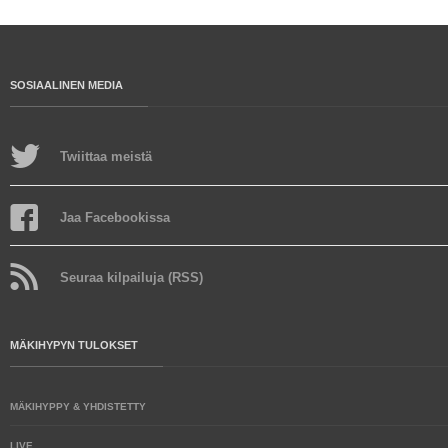
SOSIAALINEN MEDIA
Twiittaa meistä
Jaa Facebookissa
Seuraa kilpailuja (RSS)
MÄKIHYPYN TULOKSET
MÄKIHYPPY & YHDISTETTY
LIVE