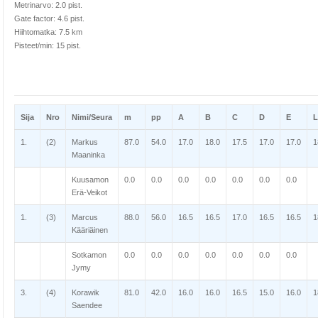
Metrinarvo: 2.0 pist.
Gate factor: 4.6 pist.
Hiihtomatka: 7.5 km
Pisteet/min: 15 pist.
Sija
Nro
Nimi/Seura
m
pp
A
B
C
D
E
L
1.
(2)
Markus
87.0
54.0
17.0
18.0
17.5
17.0
17.0
1
Maaninka
Kuusamon
0.0
0.0
0.0
0.0
0.0
0.0
0.0
Erä-Veikot
1.
(3)
Marcus
88.0
56.0
16.5
16.5
17.0
16.5
16.5
1
Kääriäinen
Sotkamon
0.0
0.0
0.0
0.0
0.0
0.0
0.0
Jymy
3.
(4)
Korawik
81.0
42.0
16.0
16.0
16.5
15.0
16.0
1
Saendee