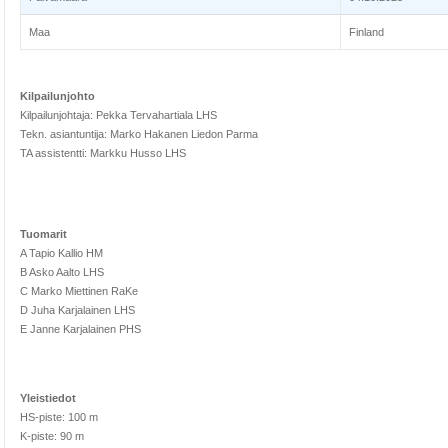
Maa
Finland
Kilpailunjohto
Kilpailunjohtaja: Pekka Tervahartiala LHS
Tekn. asiantuntija: Marko Hakanen Liedon Parma
TA assistentti: Markku Husso LHS
Tuomarit
A Tapio Kallio HM
B Asko Aalto LHS
C Marko Miettinen RaKe
D Juha Karjalainen LHS
E Janne Karjalainen PHS
Yleistiedot
HS-piste: 100 m
K-piste: 90 m