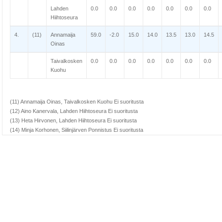
Lahden
0.0
0.0
0.0
0.0
0.0
0.0
0.0
Hiihtoseura
4.
(11)
Annamaija
59.0
-2.0
15.0
14.0
13.5
13.0
14.5
Oinas
Taivalkosken
0.0
0.0
0.0
0.0
0.0
0.0
0.0
Kuohu
(11) Annamaija Oinas, Taivalkosken Kuohu Ei suoritusta
(12) Aino Kanervala, Lahden Hiihtoseura Ei suoritusta
(13) Heta Hirvonen, Lahden Hiihtoseura Ei suoritusta
(14) Minja Korhonen, Siilinjärven Ponnistus Ei suoritusta