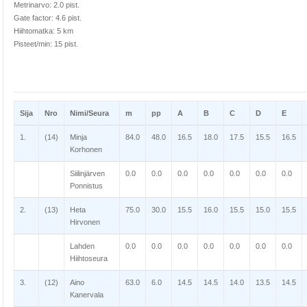
Metrinarvo: 2.0 pist.
Gate factor: 4.6 pist.
Hiihtomatka: 5 km
Pisteet/min: 15 pist.
Sija
Nro
Nimi/Seura
m
pp
A
B
C
D
E
1.
(14)
Minja
84.0
48.0
16.5
18.0
17.5
15.5
16.5
Korhonen
Siilinjärven
0.0
0.0
0.0
0.0
0.0
0.0
0.0
Ponnistus
2.
(13)
Heta
75.0
30.0
15.5
16.0
15.5
15.0
15.5
Hirvonen
Lahden
0.0
0.0
0.0
0.0
0.0
0.0
0.0
Hiihtoseura
3.
(12)
Aino
63.0
6.0
14.5
14.5
14.0
13.5
14.5
Kanervala