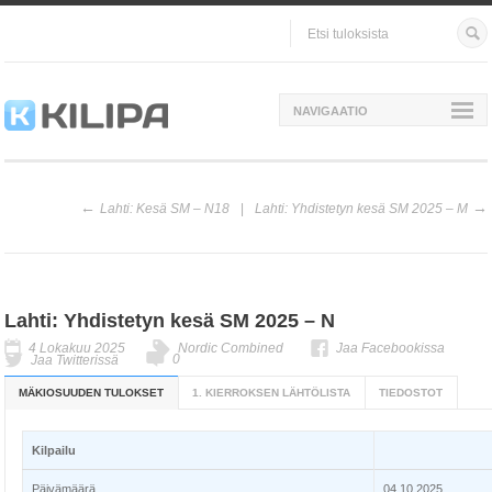
NAVIGAATIO
Lahti: Kesä SM – N18
Lahti: Yhdistetyn kesä SM 2025 – M
Lahti: Yhdistetyn kesä SM 2025 – N
4 Lokakuu 2025
Nordic Combined
Jaa Facebookissa
0
Jaa Twitterissä
MÄKIOSUUDEN TULOKSET
1. KIERROKSEN LÄHTÖLISTA
TIEDOSTOT
Kilpailu
Päivämäärä
04.10.2025