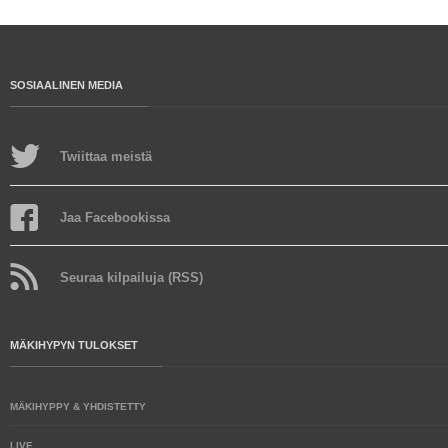
SOSIAALINEN MEDIA
Twiittaa meistä
Jaa Facebookissa
Seuraa kilpailuja (RSS)
MÄKIHYPYN TULOKSET
MÄKIHYPPY & YHDISTETTY
LIVE