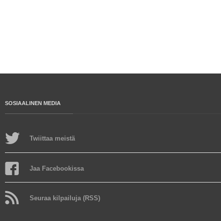
SOSIAALINEN MEDIA
Twiittaa meistä
Jaa Facebookissa
Seuraa kilpailuja (RSS)