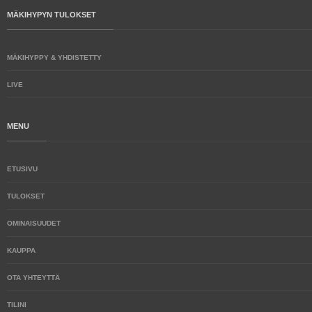
MÄKIHYPYN TULOKSET
MÄKIHYPPY & YHDISTETTY
LIVE
MENU
ETUSIVU
TULOKSET
OMINAISUUDET
KAUPPA
OTA YHTEYTTÄ
TILINI