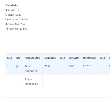
Yleistiedot
HS-piste: m
K-piste: 42 m
Metrinarvo: 2.8 pist.
Hiihtomatka: 2 km
Pisteet/min: 40 pist.
Sija
Nro
Name/Seura
Mäkipist.
Sija
Aikaero
Hiihtoaika
Sija
1.
(4)
Teuvo
77.8
1.
0:00
8:23.0
1.
Kärkkäinen
Puijon
Hiihtoseura