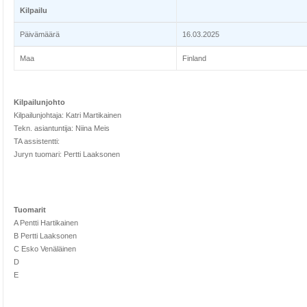
Kilpailu
Päivämäärä
16.03.2025
Maa
Finland
Kilpailunjohto
Kilpailunjohtaja: Katri Martikainen
Tekn. asiantuntija: Niina Meis
TA assistentti:
Juryn tuomari: Pertti Laaksonen
Tuomarit
A Pentti Hartikainen
B Pertti Laaksonen
C Esko Venäläinen
D
E