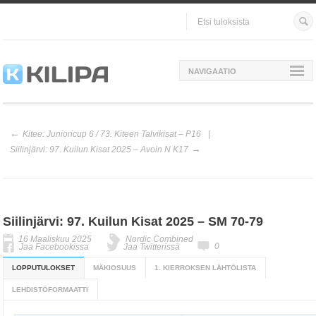
NAVIGAATIO
Kitee: Junioricup 6 / 73. Kiteen Talvikisat – P16
Siilinjärvi: 97. Kuilun Kisat 2025 – Avoin N K17
Siilinjärvi: 97. Kuilun Kisat 2025 – SM 70-79
16 Maaliskuu 2025
Nordic Combined
0
Jaa Facebookissa
Jaa Twitterissä
LOPPUTULOKSET
MÄKIOSUUS
1. KIERROKSEN LÄHTÖLISTA
LEHDISTÖFORMAATTI