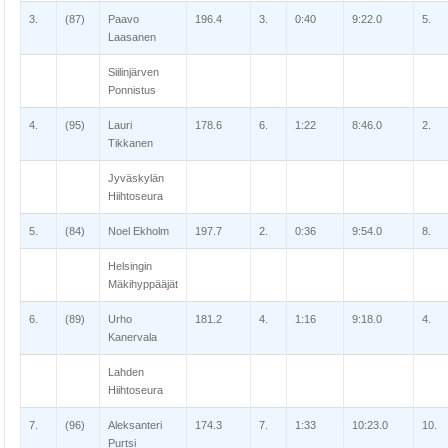
3.
(87)
Paavo
196.4
3.
0:40
9:22.0
5.
Laasanen
Siilinjärven
Ponnistus
4.
(95)
Lauri
178.6
6.
1:22
8:46.0
2.
Tikkanen
Jyväskylän
Hiihtoseura
5.
(84)
Noel Ekholm
197.7
2.
0:36
9:54.0
8.
Helsingin
Mäkihyppääjät
6.
(89)
Urho
181.2
4.
1:16
9:18.0
4.
Kanervala
Lahden
Hiihtoseura
7.
(96)
Aleksanteri
174.3
7.
1:33
10:23.0
10.
Purtsi