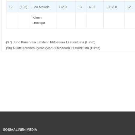
12.
(103)
Leo Mäkelä
112.0
13.
4:02
13:38.0
12.
Kiteen
Urheilijat
(97) Juho Kanervala Lahden Hiihtoseura Ei suoritusta (Hiihto)
(98) Nuutti Keränen Jyväskylän Hiihtoseura Ei suoritusta (Hiihto)
SOSIAALINEN MEDIA