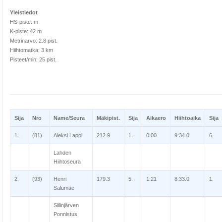
Yleistiedot
HS-piste: m
K-piste: 42 m
Metrinarvo: 2.8 pist.
Hiihtomatka: 3 km
Pisteet/min: 25 pist.
Sija
Nro
Name/Seura
Mäkipist.
Sija
Aikaero
Hiihtoaika
Sija
1.
(81)
Aleksi Lappi
212.9
1.
0:00
9:34.0
6.
Lahden
Hiihtoseura
2.
(93)
Henri
179.3
5.
1:21
8:33.0
1.
Salumäe
Siilinjärven
Ponnistus