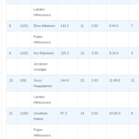
Lahden
Hiihtoseura
8.
(101)
Elmo Miettinen
142.2
11.
2:50
9:44.0
7.
Puijon
Hiihtoseura
9.
(102)
Iivo Räisänen
125.2
12.
3:30
9:16.0
3.
Joroisten
Urheilijat
10.
(99)
Jussi
144.9
10.
2:43
11:49.0
11.
Haapalainen
Lahden
Hiihtoseura
11.
(105)
Jonathan
87.3
14.
5:01
10:05.0
9.
Halme
Puijon
Hiihtoseura