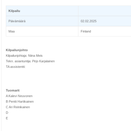
Kilpailu
Päivämäärä
02.02.2025
Maa
Finland
Kilpailunjohto
Kilpailunjohtaja: Niina Meis
Tekn. asiantuntija: Pirjo Karjalainen
TA assistentti:
Tuomarit
A Kalevi Neuvonen
B Pentti Hartikainen
C Ari Reinikainen
D
E