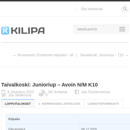
NAVIGAATIO
Rovaniemi: Ensilumen kilpailut – M
Taivalkoski: Junioriup – T16
Taivalkoski: Junioriup – Avoin N/M K10
6 Joulukuu 2025
Ski Jumping
Jaa Facebookissa
0
Jaa Twitterissä
LOPPUTULOKSET
1. KIERROKSEN LÄHTÖLISTA
LEHDISTÖFORMAATTI
Kilpailu
Päivämäärä
06.12.2025