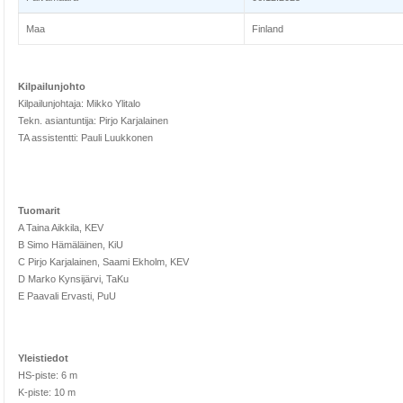
Maa
Finland
Kilpailunjohto
Kilpailunjohtaja: Mikko Ylitalo
Tekn. asiantuntija: Pirjo Karjalainen
TA assistentti: Pauli Luukkonen
Tuomarit
A Taina Aikkila, KEV
B Simo Hämäläinen, KiU
C Pirjo Karjalainen, Saami Ekholm, KEV
D Marko Kynsijärvi, TaKu
E Paavali Ervasti, PuU
Yleistiedot
HS-piste: 6 m
K-piste: 10 m