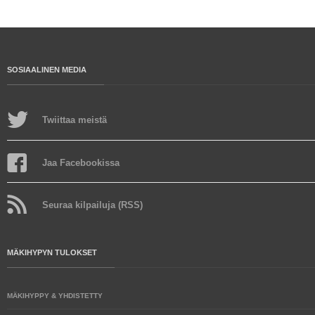
SOSIAALINEN MEDIA
Twiittaa meistä
Jaa Facebookissa
Seuraa kilpailuja (RSS)
MÄKIHYPYN TULOKSET
MÄKIHYPPY & YHDISTETTY