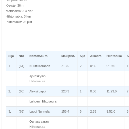
HS-piste: 40 m
K-piste: 36 m
Metrinarvo: 3.4 pist.
Hiihtomatka: 3 km
Pisteet/min: 25 pist.
Sija
Nro
Name/Seura
Mäkipist.
Sija
Aikaero
Hiihtoaika
S
1.
(61)
Nuutti Keränen
213.5
2.
0:36
9:19.0
1
Jyväskylän
Hiihtoseura
2.
(60)
Aleksi Lappi
228.3
1.
0:00
11:23.0
7
Lahden Hiihtoseura
3.
(65)
Lappi Nurmela
156.4
6.
2:53
9:52.0
3
Ounasvaaran
Hiihtoseura