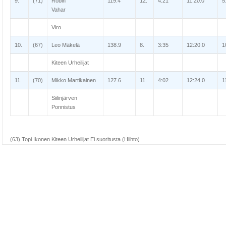
9.
(71)
Robin
119.4
12.
4:21
11:20.0
5
Vahar
Viro
10.
(67)
Leo Mäkelä
138.9
8.
3:35
12:20.0
1
Kiteen Urheilijat
11.
(70)
Mikko Martikainen
127.6
11.
4:02
12:24.0
1
Siilinjärven
Ponnistus
(63) Topi Ikonen Kiteen Urheilijat Ei suoritusta (Hiihto)