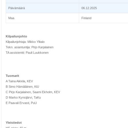
Päivämäärä
06.12.2025
Maa
Finland
Kilpailunjohto
Kilpailunjohtaja: Mikko Ylitalo
Tekn. asiantuntija: Pirjo Karjalainen
TA assistentti: Pauli Luukkonen
Tuomarit
A Taina Aikkila, KEV
B Simo Hämäläinen, KiU
C Pirjo Karjalainen, Saami Ekholm, KEV
D Marko Kynsijärvi, TaKu
E Paavali Ervasti, PuU
Yleistiedot