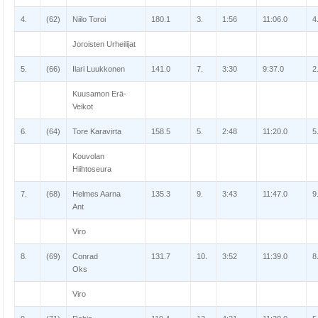
4.
(62)
Niilo Toroi
180.1
3.
1:56
11:06.0
4
Joroisten Urheilijat
5.
(66)
Ilari Luukkonen
141.0
7.
3:30
9:37.0
2
Kuusamon Erä-
Veikot
6.
(64)
Tore Karavirta
158.5
5.
2:48
11:20.0
5
Kouvolan
Hiihtoseura
7.
(68)
Helmes Aarna
135.3
9.
3:43
11:47.0
9
Ant
Viro
8.
(69)
Conrad
131.7
10.
3:52
11:39.0
8
Oks
Viro