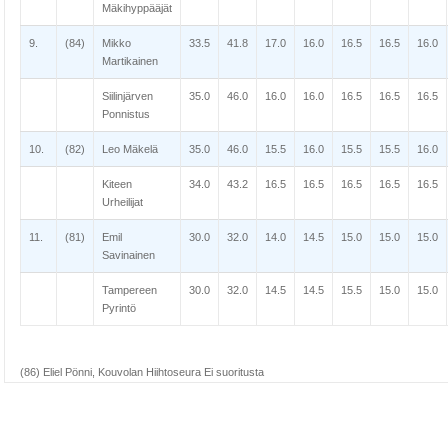
Mäkihyppääjät
9.
(84)
Mikko
33.5
41.8
17.0
16.0
16.5
16.5
16.0
Martikainen
Siilinjärven
35.0
46.0
16.0
16.0
16.5
16.5
16.5
Ponnistus
10.
(82)
Leo Mäkelä
35.0
46.0
15.5
16.0
15.5
15.5
16.0
Kiteen
34.0
43.2
16.5
16.5
16.5
16.5
16.5
Urheilijat
11.
(81)
Emil
30.0
32.0
14.0
14.5
15.0
15.0
15.0
Savinainen
Tampereen
30.0
32.0
14.5
14.5
15.5
15.0
15.0
Pyrintö
(86) Eliel Pönni, Kouvolan Hiihtoseura Ei suoritusta