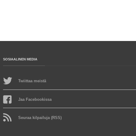
SOSIAALINEN MEDIA
Twiittaa meistä
Jaa Facebookissa
Seuraa kilpailuja (RSS)