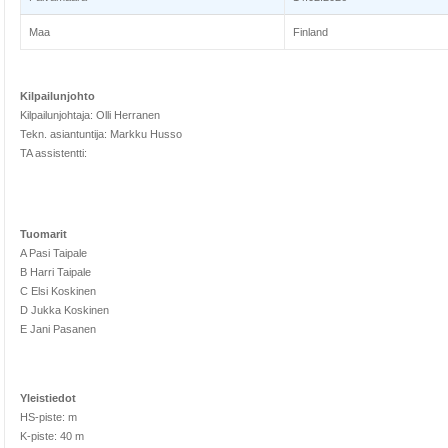
Maa
Finland
Kilpailunjohto
Kilpailunjohtaja: Olli Herranen
Tekn. asiantuntija: Markku Husso
TA assistentti:
Tuomarit
A Pasi Taipale
B Harri Taipale
C Elsi Koskinen
D Jukka Koskinen
E Jani Pasanen
Yleistiedot
HS-piste: m
K-piste: 40 m