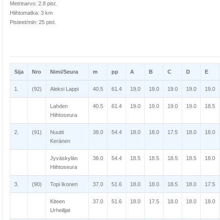
Metrinarvo: 2.8 pist.
Hiihtomatka: 3 km
Pisteet/min: 25 pist.
Sija
Nro
Nimi/Seura
m
pp
A
B
C
D
E
1.
(92)
Aleksi Lappi
40.5
61.4
19.0
19.0
19.0
19.0
19.0
Lahden
40.5
61.4
19.0
19.0
19.0
19.0
18.5
Hiihtoseura
2.
(91)
Nuutti
38.0
54.4
18.0
18.0
17.5
18.0
18.0
Keränen
Jyväskylän
38.0
54.4
18.5
18.5
18.5
18.5
18.0
Hiihtoseura
3.
(90)
Topi Ikonen
37.0
51.6
18.0
18.0
18.5
18.0
17.5
Kiteen
37.0
51.6
18.0
17.5
18.0
18.0
18.0
Urheilijat