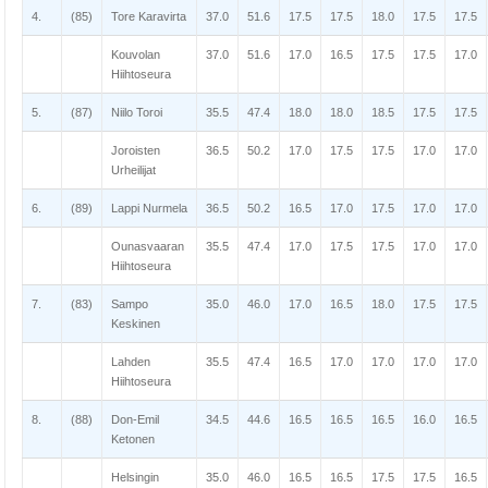
4.
(85)
Tore Karavirta
37.0
51.6
17.5
17.5
18.0
17.5
17.5
Kouvolan
37.0
51.6
17.0
16.5
17.5
17.5
17.0
Hiihtoseura
5.
(87)
Niilo Toroi
35.5
47.4
18.0
18.0
18.5
17.5
17.5
Joroisten
36.5
50.2
17.0
17.5
17.5
17.0
17.0
Urheilijat
6.
(89)
Lappi Nurmela
36.5
50.2
16.5
17.0
17.5
17.0
17.0
Ounasvaaran
35.5
47.4
17.0
17.5
17.5
17.0
17.0
Hiihtoseura
7.
(83)
Sampo
35.0
46.0
17.0
16.5
18.0
17.5
17.5
Keskinen
Lahden
35.5
47.4
16.5
17.0
17.0
17.0
17.0
Hiihtoseura
8.
(88)
Don-Emil
34.5
44.6
16.5
16.5
16.5
16.0
16.5
Ketonen
Helsingin
35.0
46.0
16.5
16.5
17.5
17.5
16.5