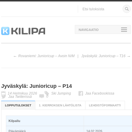
NAVIGAATIO
Rovaniemi: Junioricup – Avoin N/M
Jyväskylä: Junioricup – T16
Jyväskylä: Junioricup – P14
14 Helmikuu 2026
Ski Jumping
Jaa Facebookissa
0
Jaa Twitterissä
LOPPUTULOKSET
1. KIERROKSEN LÄHTÖLISTA
LEHDISTÖFORMAATTI
Kilpailu
Päivämäärä
14.02.2026