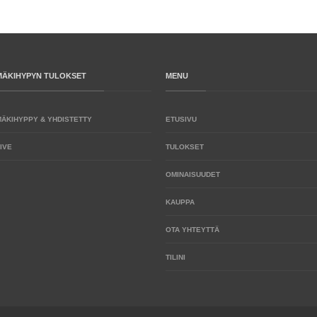
MÄKIHYPYN TULOKSET
MENU
MÄKIHYPPY & YHDISTETTY
ETUSIVU
IVE
TULOKSET
OMINAISUUDET
KAUPPA
OTA YHTEYTTÄ
TILINI