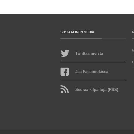
SOSIAALINEN MEDIA
Twiittaa meistä
L
Jaa Facebookissa
Seuraa kilpailuja (RSS)