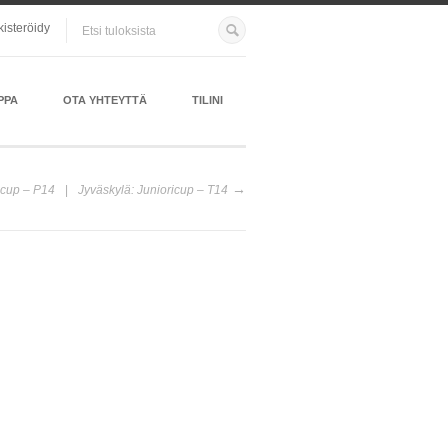
kisteröidy
PPA
OTA YHTEYTTÄ
TILINI
icup – P14
Jyväskylä: Junioricup – T14