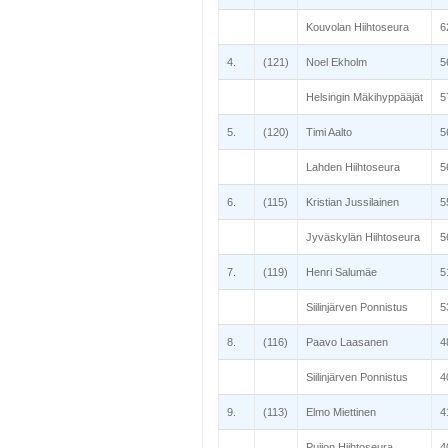
Kouvolan Hiihtoseura
6
4.
(121)
Noel Ekholm
5
Helsingin Mäkihyppääjät
5
5.
(120)
Timi Aalto
5
Lahden Hiihtoseura
5
6.
(115)
Kristian Jussilainen
5
Jyväskylän Hiihtoseura
5
7.
(119)
Henri Salumäe
5
Siilinjärven Ponnistus
5
8.
(116)
Paavo Laasanen
4
Siilinjärven Ponnistus
4
9.
(113)
Elmo Miettinen
4
Puijon Hiihtoseura
4