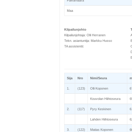
Päivämäärä
Maa
Kilpailunjohto
Kilpailunjohtaja: Olli Herranen
A
Tekn. asiantuntija: Markku Husso
B
TA assistentti:
C
Sija
Nro
Nimi/Seura
1.
(123)
Olli Koponen
6
Kouvolan Hiihtoseura
6
2.
(117)
Pyry Keskinen
6
Lahden Hiihtoseura
6
3.
(122)
Matias Koponen
6