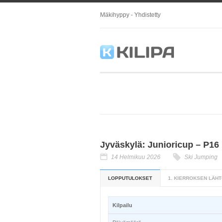
Mäkihyppy - Yhdistetty
Jyväskylä: Junioricup – P16
14 Helmikuu 2026
Ski Jumping
LOPPUTULOKSET
1. KIERROKSEN LÄHT
Kilpailu