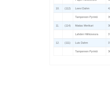
10.
(112)
Leevi Dahm
4
Tampereen Pyrintö
3
11.
(114)
Matias Merikari
3
Lahden Hiihtoseura
3
12.
(111)
Luis Dahm
3
Tampereen Pyrintö
3