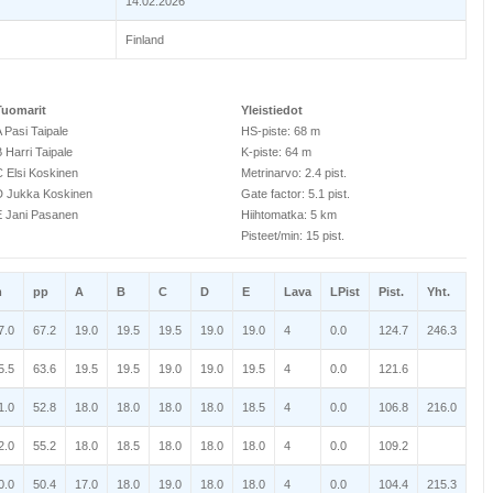
14.02.2026
Finland
Tuomarit
Yleistiedot
 Pasi Taipale
HS-piste: 68 m
 Harri Taipale
K-piste: 64 m
 Elsi Koskinen
Metrinarvo: 2.4 pist.
D Jukka Koskinen
Gate factor: 5.1 pist.
E Jani Pasanen
Hiihtomatka: 5 km
Pisteet/min: 15 pist.
m
pp
A
B
C
D
E
Lava
LPist
Pist.
Yht.
7.0
67.2
19.0
19.5
19.5
19.0
19.0
4
0.0
124.7
246.3
5.5
63.6
19.5
19.5
19.0
19.0
19.5
4
0.0
121.6
1.0
52.8
18.0
18.0
18.0
18.0
18.5
4
0.0
106.8
216.0
2.0
55.2
18.0
18.5
18.0
18.0
18.0
4
0.0
109.2
0.0
50.4
17.0
18.0
19.0
18.0
18.0
4
0.0
104.4
215.3