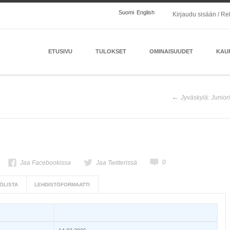
Suomi
English
Kirjaudu sisään / Re
ETUSIVU
TULOKSET
OMINAISUUDET
KAU
Jyväskylä: Junior
0
Jaa Facebookissa
Jaa Twitterissä
ÖLISTA
LEHDISTÖFORMAATTI