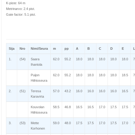
K-piste: 64 m
Metrinarvo: 2.4 pist.
Gate factor: 5.1 pist.
Sija
Nro
Nimi/Seura
m
pp
A
B
C
D
E
1.
(54)
Saara
62.0
55.2
18.0
18.0
18.0
18.0
18.0
7
Ihantola
Puijon
62.0
55.2
18.0
18.0
18.0
18.0
18.5
7
Hiihtoseura
2.
(51)
Teresa
57.0
43.2
16.0
16.0
16.0
16.0
16.5
7
Karavirta
Kouvolan
58.5
46.8
16.5
16.5
17.0
17.5
17.5
7
Hiihtoseura
3.
(53)
Mette
59.0
48.0
17.5
17.5
17.0
17.5
17.0
7
Korhonen