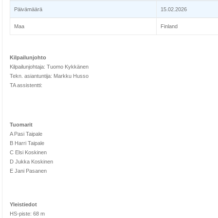
Päivämäärä
15.02.2026
Maa
Finland
Kilpailunjohto
Kilpailunjohtaja: Tuomo Kykkänen
Tekn. asiantuntija: Markku Husso
TA assistentti:
Tuomarit
A Pasi Taipale
B Harri Taipale
C Elsi Koskinen
D Jukka Koskinen
E Jani Pasanen
Yleistiedot
HS-piste: 68 m