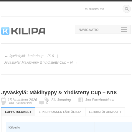
NAVIGAATIO
Jyväskylä: Junioricup – P16
Jyväskylä: Mäkihyppy & Yhdistetty Cup – N
Jyväskylä: Mäkihyppy & Yhdistetty Cup – N18
15 Helmikuu 2026
Ski Jumping
Jaa Facebookissa
0
Jaa Twitterissä
LOPPUTULOKSET
1. KIERROKSEN LÄHTÖLISTA
LEHDISTÖFORMAATTI
Kilpailu