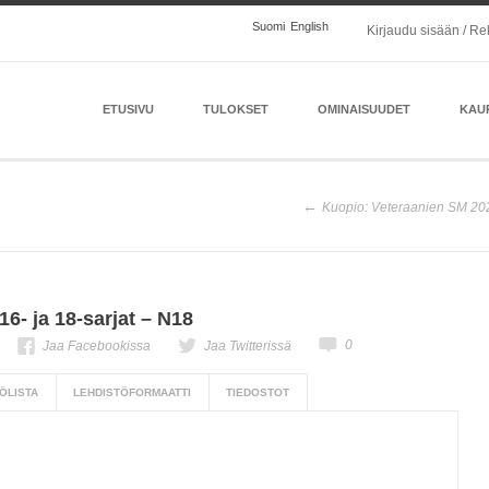
Suomi
English
Kirjaudu sisään / Re
ETUSIVU
TULOKSET
OMINAISUUDET
KAU
Kuopio: Veteraanien SM 20
6- ja 18-sarjat – N18
0
Jaa Facebookissa
Jaa Twitterissä
ÖLISTA
LEHDISTÖFORMAATTI
TIEDOSTOT