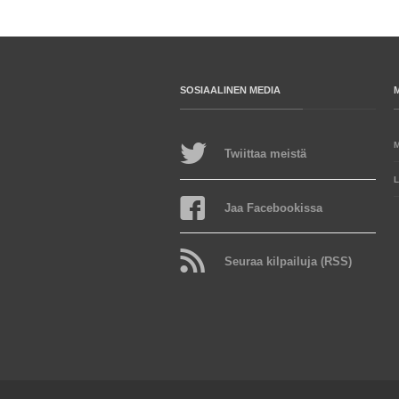
SOSIAALINEN MEDIA
Twiittaa meistä
L
Jaa Facebookissa
Seuraa kilpailuja (RSS)