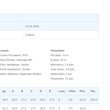
21.02.2026
Finland
omarit
Yleistiedot
Tuoma Pursiainen, PHS
HS-piste: 70 m
Sami Ekholm, Helsingin MH
K-piste: 65 m
Esko Venäläinen, SuoVa
Metrinarvo: 2.4 pist.
Pentti Hartikainen, SuoVa
Gate factor: 4.8 pist.
Marko Miettinen, Rajamäen Kehitys
Hiihtomatka: 5 km
Pisteet/min: 15 pist.
pp
A
B
C
D
E
Lava
LPist
Pist.
Yht.
64.8
18.0
17.5
17.5
18.0
17.5
9
0.0
117.8
232.0
61.2
18.0
17.5
17.5
18.5
17.5
9
0.0
114.2