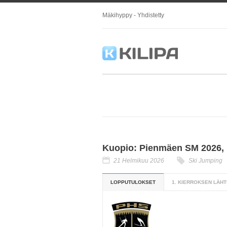
Mäkihyppy - Yhdistetty
Kuopio: Pienmäen SM 2026, 1
21 Helmikuu 2026
Ski Jumping
LOPPUTULOKSET
1. KIERROKSEN LÄHT