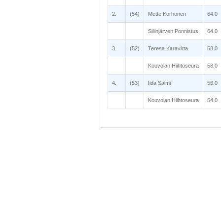
2.
(54)
Mette Korhonen
64.0
Siilinjärven Ponnistus
64.0
3.
(52)
Teresa Karavirta
58.0
Kouvolan Hiihtoseura
58.0
4.
(53)
Iida Salmi
56.0
Kouvolan Hiihtoseura
54.0