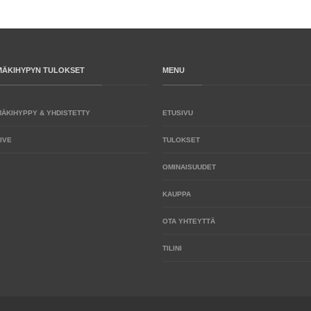
MÄKIHYPYN TULOKSET
MENU
MÄKIHYPPY & YHDISTETTY
ETUSIVU
IVE
TULOKSET
OMINAISUUDET
KAUPPA
OTA YHTEYTTÄ
TILINI