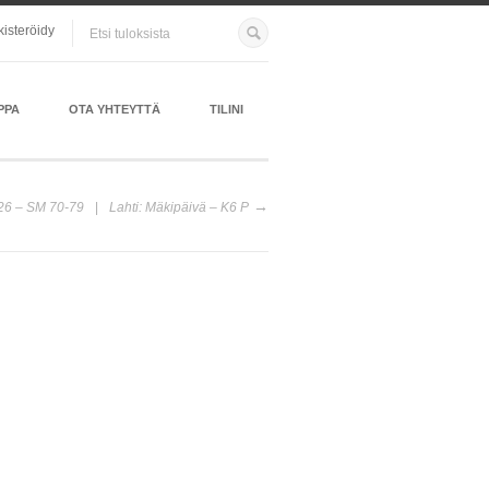
kisteröidy
PPA
OTA YHTEYTTÄ
TILINI
26 – SM 70-79
Lahti: Mäkipäivä – K6 P