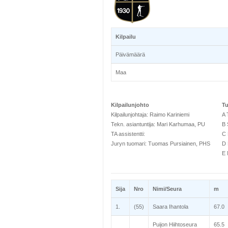
Kilpailu
Päivämäärä
Maa
Kilpailunjohto
Tu
Kilpailunjohtaja: Raimo Kariniemi
A 
Tekn. asiantuntija: Mari Karhumaa, PU
B 
TA assistentti:
C 
Juryn tuomari: Tuomas Pursiainen, PHS
D 
E 
Sija
Nro
Nimi/Seura
m
1.
(55)
Saara Ihantola
67.0
Puijon Hiihtoseura
65.5