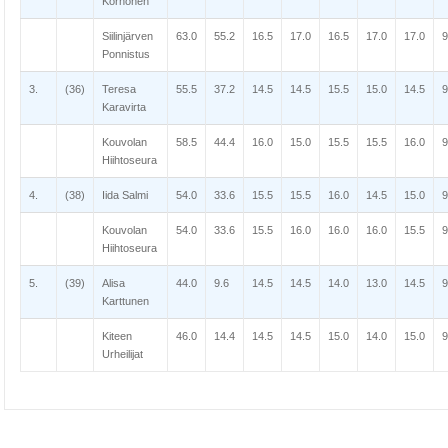
Korhonen
Siilinjärven
63.0
55.2
16.5
17.0
16.5
17.0
17.0
9
Ponnistus
3.
(36)
Teresa
55.5
37.2
14.5
14.5
15.5
15.0
14.5
9
Karavirta
Kouvolan
58.5
44.4
16.0
15.0
15.5
15.5
16.0
9
Hiihtoseura
4.
(38)
Iida Salmi
54.0
33.6
15.5
15.5
16.0
14.5
15.0
9
Kouvolan
54.0
33.6
15.5
16.0
16.0
16.0
15.5
9
Hiihtoseura
5.
(39)
Alisa
44.0
9.6
14.5
14.5
14.0
13.0
14.5
9
Karttunen
Kiteen
46.0
14.4
14.5
14.5
15.0
14.0
15.0
9
Urheilijat