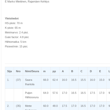
E Marko Miettinen, Rajamäen Kehitys
Yleistiedot
HS-piste: 70 m
K-piste: 65 m
Metrinarvo: 2.4 pist.
Gate factor: 4.8 pist.
Hiihtomatka: 5 km
Pisteet/min: 15 pist.
Sija
Nro
Nimi/Seura
m
pp
A
B
C
D
E
1.
(37)
Saara
66.0
62.4
16.0
16.5
15.5
16.0
15.0
9
Ihantola
Puijon
64.0
57.6
17.0
16.5
16.5
17.5
17.0
9
Hiihtoseura
2.
(35)
Mette
60.0
48.0
17.5
17.0
16.5
17.0
17.0
9