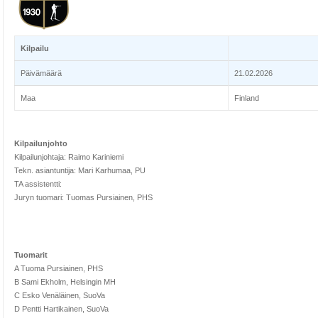
Kilpailu
Päivämäärä
21.02.2026
Maa
Finland
Kilpailunjohto
Kilpailunjohtaja: Raimo Kariniemi
Tekn. asiantuntija: Mari Karhumaa, PU
TA assistentti:
Juryn tuomari: Tuomas Pursiainen, PHS
Tuomarit
A Tuoma Pursiainen, PHS
B Sami Ekholm, Helsingin MH
C Esko Venäläinen, SuoVa
D Pentti Hartikainen, SuoVa