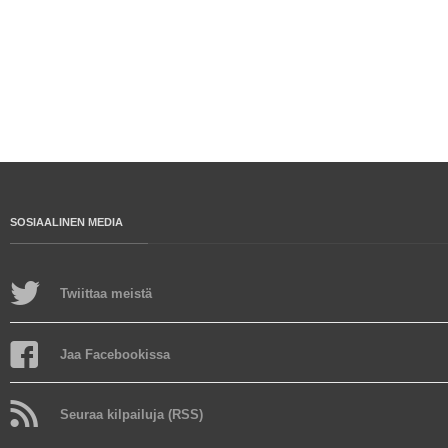
SOSIAALINEN MEDIA
Twiittaa meistä
Jaa Facebookissa
Seuraa kilpailuja (RSS)