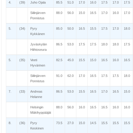
4.
(39)
Juho Ojala
85.5
51.0
17.0
16.0
17.5
17.0
17.5
Siilinjärven
88.0
56.0
15.0
16.5
17.0
16.0
17.0
Ponnistus
5.
(34)
Pyry
85.0
50.0
16.5
15.5
17.5
17.0
18.0
Kykkänen
Jyväskylän
86.5
53.0
17.5
17.5
18.0
18.0
17.5
Hiihtoseura
5.
(35)
Veeti
82.5
45.0
15.5
15.0
16.5
16.0
16.5
Hyvärinen
Siilinjärven
91.0
62.0
17.0
16.5
17.5
17.5
18.0
Ponnistus
7.
(33)
Andreas
86.5
53.0
15.5
16.5
17.0
16.5
15.0
Helanne
Helsingin
88.0
56.0
16.0
16.5
16.5
16.0
16.0
Mäkihyppääjät
8.
(36)
Pyry
73.5
27.0
15.0
14.5
15.5
15.5
15.5
Keskinen