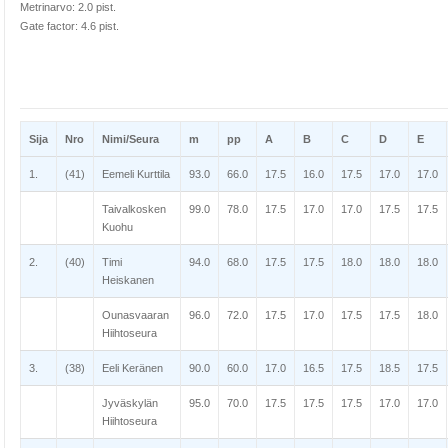
Metrinarvo: 2.0 pist.
Gate factor: 4.6 pist.
Sija
Nro
Nimi/Seura
m
pp
A
B
C
D
E
1.
(41)
Eemeli Kurttila
93.0
66.0
17.5
16.0
17.5
17.0
17.0
Taivalkosken
99.0
78.0
17.5
17.0
17.0
17.5
17.5
Kuohu
2.
(40)
Timi
94.0
68.0
17.5
17.5
18.0
18.0
18.0
Heiskanen
Ounasvaaran
96.0
72.0
17.5
17.0
17.5
17.5
18.0
Hiihtoseura
3.
(38)
Eeli Keränen
90.0
60.0
17.0
16.5
17.5
18.5
17.5
Jyväskylän
95.0
70.0
17.5
17.5
17.5
17.0
17.0
Hiihtoseura