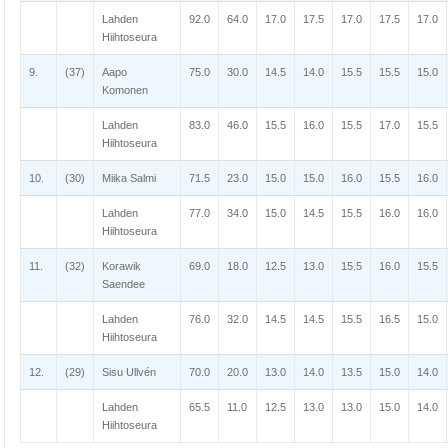
Lahden
92.0
64.0
17.0
17.5
17.0
17.5
17.0
Hiihtoseura
9.
(37)
Aapo
75.0
30.0
14.5
14.0
15.5
15.5
15.0
Komonen
Lahden
83.0
46.0
15.5
16.0
15.5
17.0
15.5
Hiihtoseura
10.
(30)
Miika Salmi
71.5
23.0
15.0
15.0
16.0
15.5
16.0
Lahden
77.0
34.0
15.0
14.5
15.5
16.0
16.0
Hiihtoseura
11.
(32)
Korawik
69.0
18.0
12.5
13.0
15.5
16.0
15.5
Saendee
Lahden
76.0
32.0
14.5
14.5
15.5
16.5
15.0
Hiihtoseura
12.
(29)
Sisu Ullvén
70.0
20.0
13.0
14.0
13.5
15.0
14.0
Lahden
65.5
11.0
12.5
13.0
13.0
15.0
14.0
Hiihtoseura