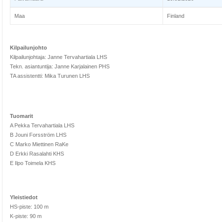
Maa
Finland
Kilpailunjohto
Kilpailunjohtaja: Janne Tervahartiala LHS
Tekn. asiantuntija: Janne Karjalainen PHS
TA assistentti: Mika Turunen LHS
Tuomarit
A Pekka Tervahartiala LHS
B Jouni Forsström LHS
C Marko Miettinen RaKe
D Erkki Rasalahti KHS
E Ilpo Toimela KHS
Yleistiedot
HS-piste: 100 m
K-piste: 90 m