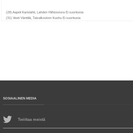
(28) Aapeli Karislahti, Lahden Hiihtoseura Ei suoritusta
(31) Veeti Vänttilä, Taivalkosken Kuohu Ei suoritusta
SOSIAALINEN MEDIA
Twiittaa meistä