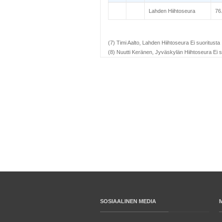
Lahden Hiihtoseura
76
(7) Timi Aalto, Lahden Hiihtoseura Ei suoritusta
(8) Nuutti Keränen, Jyväskylän Hiihtoseura Ei s
SOSIAALINEN MEDIA