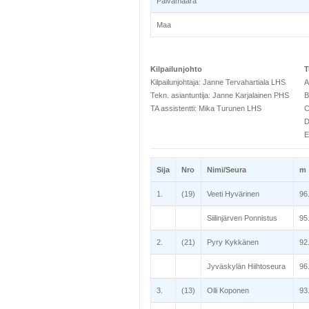
Päivämäärä
Maa
Kilpailunjohto
T
Kilpailunjohtaja: Janne Tervahartiala LHS
A
Tekn. asiantuntija: Janne Karjalainen PHS
B
TA assistentti: Mika Turunen LHS
C
D
E
Sija
Nro
Nimi/Seura
m
1.
(19)
Veeti Hyvärinen
96
Siilinjärven Ponnistus
95
2.
(21)
Pyry Kykkänen
92
Jyväskylän Hiihtoseura
96
3.
(13)
Olli Koponen
93