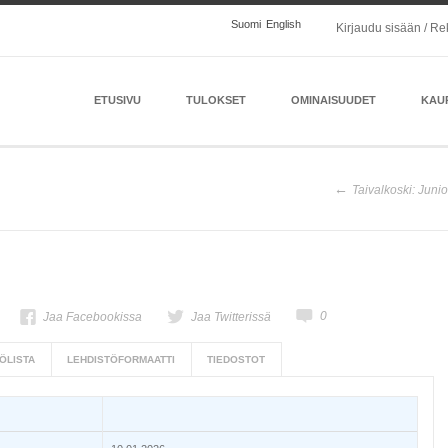
Suomi
English
Kirjaudu sisään / Re
ETUSIVU
TULOKSET
OMINAISUUDET
KAU
Taivalkoski: Juni
0
Jaa Facebookissa
Jaa Twitterissä
ÖLISTA
LEHDISTÖFORMAATTI
TIEDOSTOT