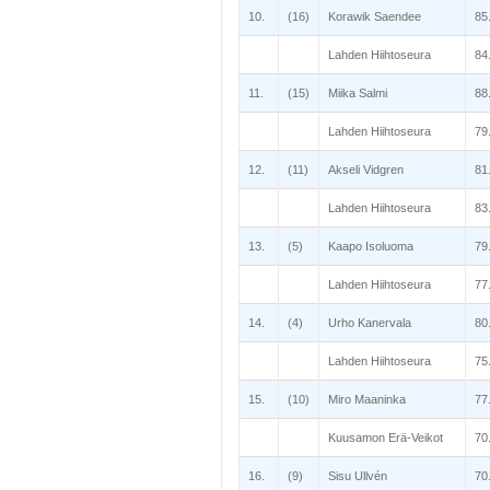
10.
(16)
Korawik Saendee
85
Lahden Hiihtoseura
84
11.
(15)
Miika Salmi
88
Lahden Hiihtoseura
79
12.
(11)
Akseli Vidgren
81
Lahden Hiihtoseura
83
13.
(5)
Kaapo Isoluoma
79
Lahden Hiihtoseura
77
14.
(4)
Urho Kanervala
80
Lahden Hiihtoseura
75
15.
(10)
Miro Maaninka
77
Kuusamon Erä-Veikot
70
16.
(9)
Sisu Ullvén
70