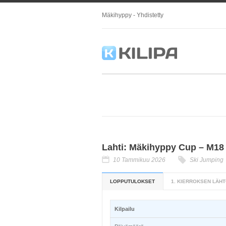
Mäkihyppy - Yhdistetty
Lahti: Mäkihyppy Cup – M18
10 Tammikuu 2026
Ski Jumping
LOPPUTULOKSET
1. KIERROKSEN LÄHT
Kilpailu