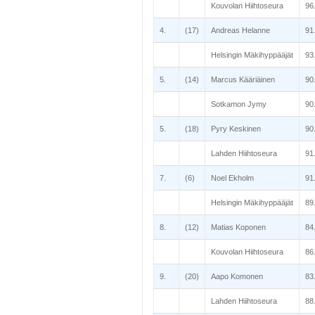
Kouvolan Hiihtoseura
96
4.
(17)
Andreas Helanne
91
Helsingin Mäkihyppääjät
93
5.
(14)
Marcus Kääriäinen
90
Sotkamon Jymy
90
5.
(18)
Pyry Keskinen
90
Lahden Hiihtoseura
91
7.
(6)
Noel Ekholm
91
Helsingin Mäkihyppääjät
89
8.
(12)
Matias Koponen
84
Kouvolan Hiihtoseura
86
9.
(20)
Aapo Komonen
83
Lahden Hiihtoseura
88