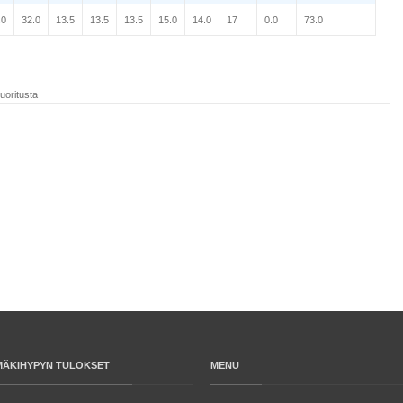
.0
32.0
13.5
13.5
13.5
15.0
14.0
17
0.0
73.0
uoritusta
MÄKIHYPYN TULOKSET
MENU