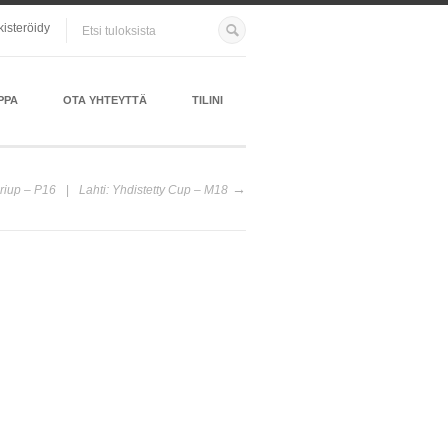
kisteröidy
PPA
OTA YHTEYTTÄ
TILINI
oriup – P16
Lahti: Yhdistetty Cup – M18