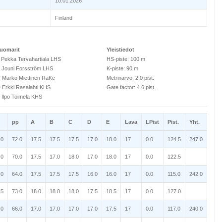
10.01.2026
Finland
uomarit
Yleistiedot
 Pekka Tervahartiala LHS
HS-piste: 100 m
 Jouni Forsström LHS
K-piste: 90 m
 Marko Miettinen RaKe
Metrinarvo: 2.0 pist.
 Erkki Rasalahti KHS
Gate factor: 4.6 pist.
 Ilpo Toimela KHS
pp
A
B
C
D
E
Lava
LPist
Pist.
Yht.
.0
72.0
17.5
17.5
17.5
17.0
18.0
17
0.0
124.5
247.0
.0
70.0
17.5
17.0
18.0
17.0
18.0
17
0.0
122.5
.0
64.0
17.5
17.5
17.5
16.0
16.0
17
0.0
115.0
242.0
.5
73.0
18.0
18.0
18.0
17.5
18.5
17
0.0
127.0
.0
66.0
17.0
17.0
17.0
17.0
17.5
17
0.0
117.0
240.0