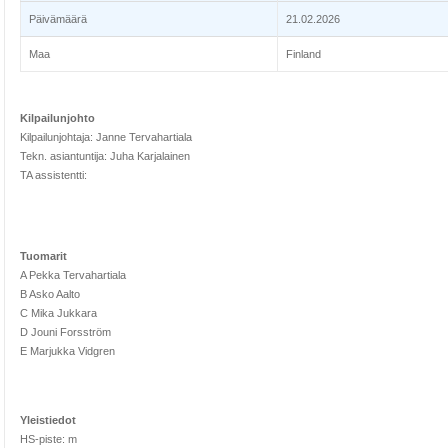
Päivämäärä
21.02.2026
Maa
Finland
Kilpailunjohto
Kilpailunjohtaja: Janne Tervahartiala
Tekn. asiantuntija: Juha Karjalainen
TA assistentti:
Tuomarit
A Pekka Tervahartiala
B Asko Aalto
C Mika Jukkara
D Jouni Forsström
E Marjukka Vidgren
Yleistiedot
HS-piste: m