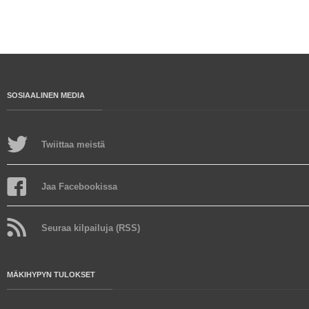
SOSIAALINEN MEDIA
Twiittaa meistä
Jaa Facebookissa
Seuraa kilpailuja (RSS)
MÄKIHYPYN TULOKSET