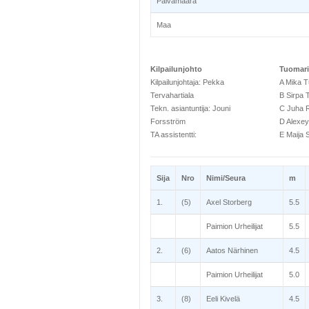
Päivämäärä
Maa
Kilpailunjohto
Tuomari
Kilpailunjohtaja: Pekka
A Mika 
Tervahartiala
B Sirpa 
Tekn. asiantuntija: Jouni
C Juha R
Forsström
D Alexey
TA assistentti:
E Maija S
Sija
Nro
Nimi/Seura
m
1.
(5)
Axel Storberg
5.5
Paimion Urheilijat
5.5
2.
(6)
Aatos Närhinen
4.5
Paimion Urheilijat
5.0
3.
(8)
Eeli Kivelä
4.5