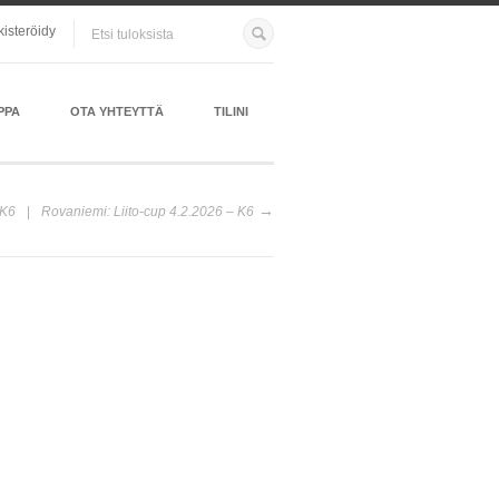
kisteröidy
PPA
OTA YHTEYTTÄ
TILINI
 K6
Rovaniemi: Liito-cup 4.2.2026 – K6