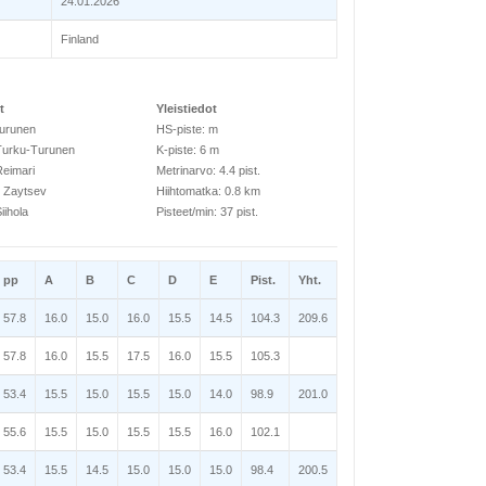
24.01.2026
Finland
t
Yleistiedot
Turunen
HS-piste: m
Turku-Turunen
K-piste: 6 m
eimari
Metrinarvo: 4.4 pist.
 Zaytsev
Hiihtomatka: 0.8 km
iihola
Pisteet/min: 37 pist.
pp
A
B
C
D
E
Pist.
Yht.
57.8
16.0
15.0
16.0
15.5
14.5
104.3
209.6
57.8
16.0
15.5
17.5
16.0
15.5
105.3
53.4
15.5
15.0
15.5
15.0
14.0
98.9
201.0
55.6
15.5
15.0
15.5
15.5
16.0
102.1
53.4
15.5
14.5
15.0
15.0
15.0
98.4
200.5