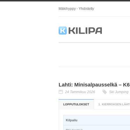
Mäkihyppy - Yhdistetty
Lahti: Minisalpausselkä – K6
24 Tammikuu 2026
Ski Jumping
LOPPUTULOKSET
1. KIERROKSEN LÄHT
Kilpailu