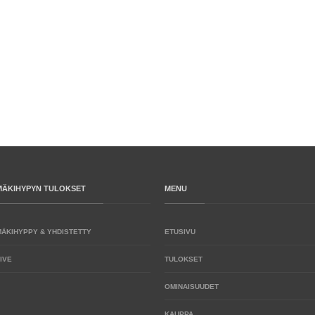
MÄKIHYPYN TULOKSET
MENU
MÄKIHYPPY & YHDISTETTY
ETUSIVU
IVE
TULOKSET
OMINAISUUDET
KAUPPA