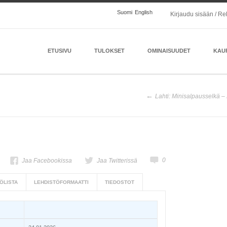
Suomi
English
Kirjaudu sisään / Re
ETUSIVU
TULOKSET
OMINAISUUDET
KAU
Lahti: Minisalpausselkä –
0
Jaa Facebookissa
Jaa Twitterissä
ÖLISTA
LEHDISTÖFORMAATTI
TIEDOSTOT