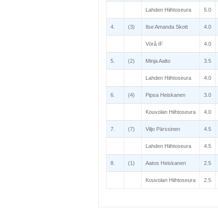
Lahden Hiihtoseura
5.0
4.
(3)
Ilse Amanda Skott
4.0
Vörå IF
4.0
5.
(2)
Minja Aalto
3.5
Lahden Hiihtoseura
4.0
6.
(4)
Pipsa Heiskanen
3.0
Kouvolan Hiihtoseura
4.0
7.
(7)
Viljo Pärssinen
4.5
Lahden Hiihtoseura
4.5
8.
(1)
Aatos Heiskanen
2.5
Kouvolan Hiihtoseura
2.5